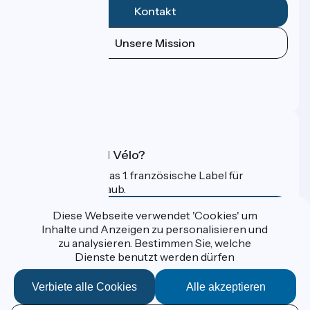
Kontakt
Unsere Mission
Pressebereich
Genf / Vulbens
Profi-Bereich
33 km
2 h 05 min
Ich fahre oft Rad
FAQ
Was ist Accueil Vélo?
Accueil Vélo ist das 1. französische Label für
Radfahrer im Urlaub.
Mehr erfahren
Diese Webseite verwendet 'Cookies' um
Inhalte und Anzeigen zu personalisieren und
zu analysieren. Bestimmen Sie, welche
Gefördert im Rahmen von Destination France
Vulbens / Seyssel
Dienste benutzt werden dürfen
27 km
1 h 48 min
Ich fahre oft Rad
Verbiete alle Cookies
Alle akzeptieren