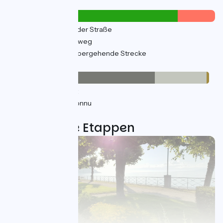
Straßentypen
275km
(32%) Auf der Straße
537km
(64%) Radweg
163km
(21%) Vorübergehende Strecke
Belag
597km
(71%) Glatt
209km
(25%) Inconnu
8km
(1%) Rauh
25 genutzte Etappen