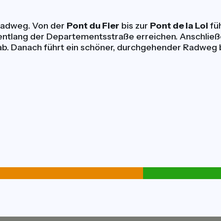
 Radweg. Von der
Pont du Fier
bis zur
Pont de la Loi
füh
entlang der Departementsstraße erreichen. Anschließ
b. Danach führt ein schöner, durchgehender Radweg 