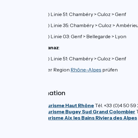
Bahnhof Culoz:
TER (Regionalzüge) Linie 51: Chambéry > Culoz > Genf
TER (Regionalzüge) Linie 35: Chambéry > Culoz > Ambérieu
TER (Regionalzüge) Linie 03: Genf > Bellegarde > Lyon
Bahnhof Vion-Chanaz
:
TER (Regionalzüge) Linie 51: Chambéry > Culoz > Genf
>>
TER
-Fahrpläne der Region
Rhône-Alpes
prüfen
Tourist-Information
Office de Tourisme Haut Rhône
Tél. +33 (0)4 50 59
Office de Tourisme Bugey Sud Grand Colombier
Office de tourisme Aix les Bains Riviera des Alpes