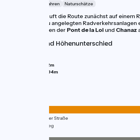
Bootstouren + Radfahren
Naturschätze
Ab Seyssel
verläuft die Route zunächst auf einem
bevor Sie die neu angelegten Radverkehrsanlagen 
Radwege zwischen der
Pont de la Loi
und
Chanaz
a
Steigungen und Höhenunterschied
Anstiege:
157m
Abstiege:
170m
Tiefster Punkt:
232m
Höchster Punkt:
294m
Straßentypen
20km
(55%) Auf der Straße
17km
(45%) Radweg
Belag