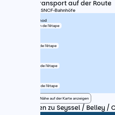
Züge und Transport auf der Route
Nächstgelegene SNCF-Bahnhöfe
Seyssel - Corbonod
gare
419 m de l'étape
Vions - Chanaz
gare
1 km de l'étape
Culoz
gare
3 km de l'étape
Chindrieux
gare
6 km de l'étape
Bahnhöfe in der Nähe auf der Karte anzeigen
Bewertungen zu Seyssel / Belley /