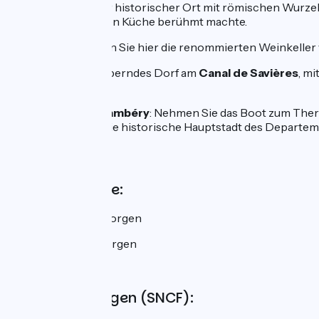
Belley
: charmanter historischer Ort mit römischen Wurzeln
Tradition der lokalen Küche berühmt machte.
Ruffieux
: Besuchen Sie hier die renommierten Weinkeller
Chanaz
: ein bezauberndes Dorf am
Canal de Savières
, m
Haselnussmühle
Aix-les-Bains/Chambéry
: Nehmen Sie das Boot zum Therm
nach
Chambéry
, die historische Hauptstadt des Departem
00.
Wochenmärkte:
Culoz
: Mittwochmorgen
Belley
: Samstagmorgen
Zugverbindungen (SNCF):