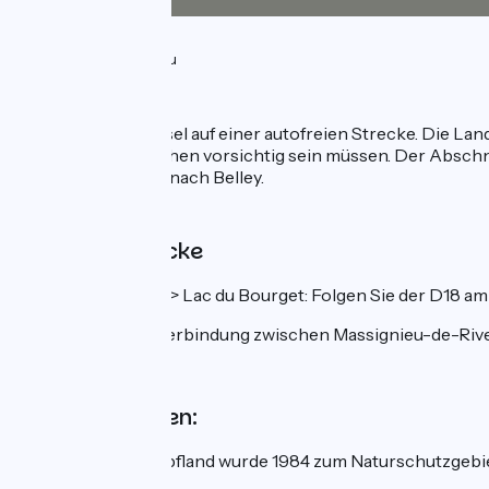
26km
(69%) Glatt
11km
(31%) Inconnu
Die Strecke
Sie verlassen Seyssel auf einer autofreien Strecke. Die La
wo Sie ausgesprochen vorsichtig sein müssen. Der Abschni
autofreier Weg bis nach Belley.
Alternativstrecke
Canal de Savières <> Lac du Bourget: Folgen Sie der D18 am
Ausgeschilderte Verbindung zwischen Massignieu-de-Rive
Nicht verpassen:
Lavours
: Das Sumpfland wurde 1984 zum Naturschutzgebie