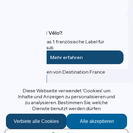
Profi-Bereich
FAQ
Was ist Accueil Vélo?
Accueil Vélo ist das 1. französische Label für
Radfahrer im Urlaub.
Mehr erfahren
Gefördert im Rahmen von Destination France
Diese Webseite verwendet 'Cookies' um
Inhalte und Anzeigen zu personalisieren und
Données personnelles
zu analysieren. Bestimmen Sie, welche
Espace Presse
Dienste benutzt werden dürfen
Kontakt
Mentions légales
Réalisation :
StudioJuillet
et
France Vélo Tourisme
Verbiete alle Cookies
Alle akzeptieren