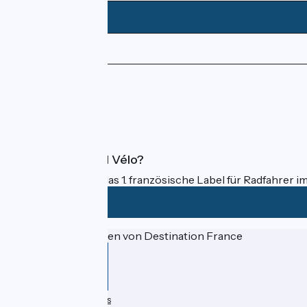
Pressebereich
Profi-Bereich
FAQ
Was ist Accueil Vélo?
Accueil Vélo ist das 1. französische Label für Radfahrer i
Gefördert im Rahmen von Destination France
Données personnelles