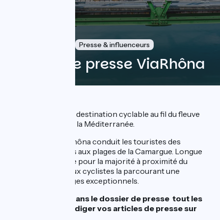
5 Februar 2026
Presse & influenceurs
Dossier de presse ViaRhôna
ViaRhôna, c’est LA destination cyclable au fil du fleuve
Rhône, du Léman à la Méditerranée.
La véloroute ViaRhôna conduit les touristes des
montagnes alpines aux plages de la Camargue. Longue
de 815 km, et située pour la majorité à proximité du
Rhône, elle offre aux cyclistes la parcourant une
diversité de paysages exceptionnels.
Vous trouverez dans le dossier de presse tout les
éléments pour rédiger vos articles de presse sur
ViaRhôna.