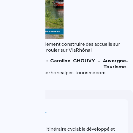
Nous pouvons également construire des accueils sur
mesure pour venir rouler sur ViaRhôna !
Contact presse : Caroline CHOUVY - Auvergne-
Rhône-Alpes Tourisme
-
c.chouvy@auvergnerhonealpes-tourisme.com
Wer sind wir?
ViaRhôna est un itinéraire cyclable développé et