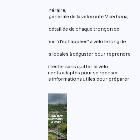
la carte de l’itinéraire,
présentation générale de la véloroute ViaRhôna,
EuroVelo17
présentation détaillée de chaque tronçon de
l'itinéraire
des propositons "d'échappées" à vélo le long de
l'itinéraire
des spécialités locales à déguster pour reprendre
des forces
des activités à tester sans quitter le vélo
des hébergements adaptés pour se reposer
et bien sur des informations utiles pour préparer
votre voyage