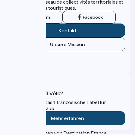
promu par un réseau de collectivités territoriales et
leurs institutions touristiques.
Instagram
Facebook
Kontakt
Unsere Mission
Pressebereich
Profi-Bereich
FAQ
Was ist Accueil Vélo?
Accueil Vélo ist das 1. französische Label für
Radfahrer im Urlaub.
Mehr erfahren
Gefördert im Rahmen von Destination France