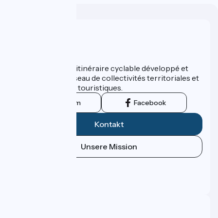
Wer sind wir?
ViaRhôna est un itinéraire cyclable développé et
promu par un réseau de collectivités territoriales et
leurs institutions touristiques.
Instagram
Facebook
Kontakt
Unsere Mission
Pressebereich
Profi-Bereich
FAQ