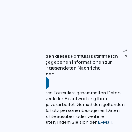
Mit dem Absenden dieses Formulars stimme ich
zu, dass die eingegebenen Informationen zur
Bearbeitung der gesendeten Nachricht
verwendet werden.
Die im Rahmen dieses Formulars gesammelten Daten
werden von zum Zweck der Beantwortung Ihrer
Informationsanfrage verarbeitet. Gemäß den geltenden
Vorschriften zum Schutz personenbezogener Daten
können Sie Ihre Rechte ausüben oder weitere
Informationen erhalten, indem Sie sich per
E-Mail
.