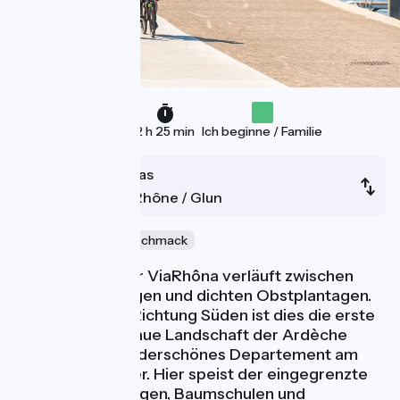
36 km
2 h 25 min
Ich beginne / Familie
Sablons / Sarras
Tournon-sur-Rhône / Glun
Naturschätze
Geschmack
Diese Etappe der ViaRhôna verläuft zwischen
steilen Weinbergen und dichten Obstplantagen.
Von Lyon aus in Richtung Süden ist dies die erste
Etappe, die die raue Landschaft der Ardèche
erreicht, ein wunderschönes Departement am
linken Rhone-Ufer. Hier speist der eingegrenzte
Fluss Obstplantagen, Baumschulen und