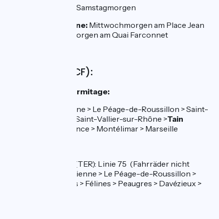
Tain-l’Hermitage:
Samstagmorgen
Tournon-sur-Rhône:
Mittwochmorgen am Place Jean
Jaurès – Samstagmorgen am Quai Farconnet
Bahnhöfe (SNCF):
Bahnhof Tain-l’Hermitage:
Linie 5: Lyon > Vienne > Le Péage-de-Roussillon > Saint-
Rambert d’Albon > Saint-Vallier-sur-Rhône >
Tain
l’Hermitage
> Valence > Montélimar > Marseille
Bahnhof Sablons
:
Lokaler Busdienst (TER): Linie 75 (Fahrräder nicht
gestattet): Lyon > Vienne > Le Péage-de-Roussillon >
Sablons > Serrières > Félines > Peaugres > Davézieux >
Annonay