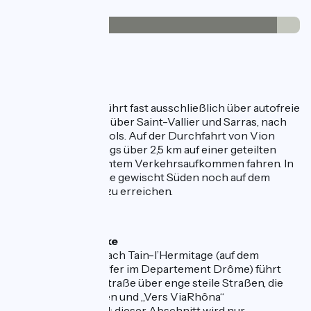
Belag
34km
(92%) Glatt
3km
(8%) Inconnu
Die Strecke
Dieser Abschnitt führt fast ausschließlich über autofreie
Wege von Sablons, über Saint-Vallier und Sarras, nach
Saint-Jean-de-Muzols. Auf der Durchfahrt von Vion
müssen Sie allerdings über 2,5 km auf einer geteilten
Straße mit nur leichtem Verkehrsaufkommen fahren. In
Tournon-sur-Rhône gewischt Süden noch auf dem
rechten Ufer Glun zu erreichen.
Alternative Strecke
Von Saint-Vallier nach Tain-l’Hermitage (auf dem
östlichen Rhone-Ufer im Departement Drôme) führt
eine Verbindungsstraße über enge steile Straßen, die
zur ViaRhôna führen und „Vers ViaRhôna“
ausgeschildert sind; dieser Abschnitt wird nur