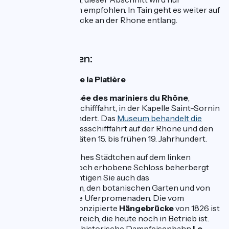
erfahrenen Radlern empfohlen. In Tain geht es weiter auf
der autofreien Strecke an der Rhone entlang.
Nicht verpassen:
Sablons
: Insel
Ile de la Platière
Serrières
: das
Musée des mariniers du Rhône
,
Museum der Flussschifffahrt, in der Kapelle Saint-Sornin
aus dem 14. Jahrhundert. Das
Museum behandelt die
Geschichte
der Flussschifffahrt auf der Rhone und den
Treidelpfad vom späten 15. bis frühen 19. Jahrhundert.
Tournon
: historisches Städtchen auf dem linken
Rhone-Ufer. Das hoch erhobene Schloss beherbergt
ein Museum. Besichtigen Sie auch das
Geschichtszentrum, den botanischen Garten und von
Platanen umsäumte Uferpromenaden. Die vom
Ingenieur Seguin konzipierte
Hängebrücke
von 1826 ist
die älteste in Frankreich, die heute noch in Betrieb ist.
Von hier führt eine historische Dampfeisenbahn
Le