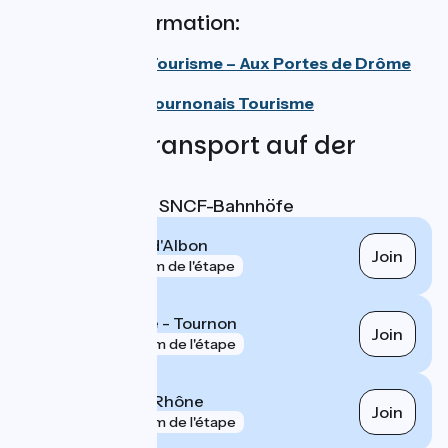
Tourismusinformation:
Plein Cœur Tourisme – Aux Portes de Drôme
Ardèche
Hermitage Tournonais Tourisme
Züge und Transport auf der
Route
Nächstgelegene SNCF-Bahnhöfe
Saint-Rambert-d'Albon
Join
gare
544 m de l'étape
Tain-l'Hermitage - Tournon
Join
gare
650 m de l'étape
Saint-Vallier sur Rhône
Join
gare
803 m de l'étape