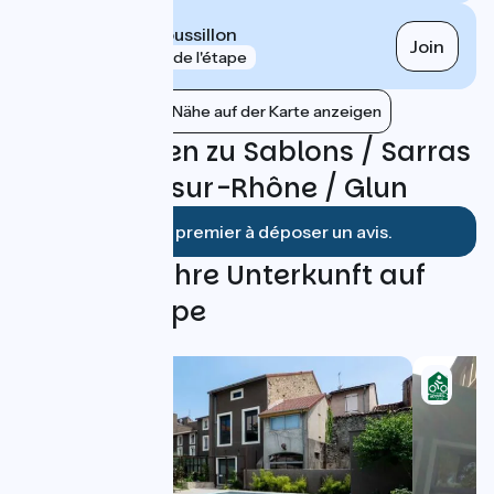
Le Péage-de-Roussillon
Join
gare
3 km de l'étape
Bahnhöfe in der Nähe auf der Karte anzeigen
Bewertungen zu Sablons / Sarras
à Tournon-sur-Rhône / Glun
Soyez le premier à déposer un avis.
Finden Sie Ihre Unterkunft auf
dieser Etappe