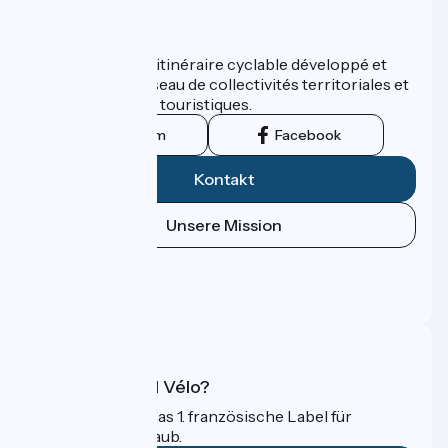
Wer sind wir?
ViaRhôna est un itinéraire cyclable développé et
promu par un réseau de collectivités territoriales et
leurs institutions touristiques.
Instagram
Facebook
Kontakt
Unsere Mission
Pressebereich
Profi-Bereich
FAQ
Was ist Accueil Vélo?
Accueil Vélo ist das 1. französische Label für
Radfahrer im Urlaub.