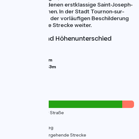
Weinberge, aus denen erstklassige Saint-Joseph-
Weine hervorgehen. In der Stadt Tournon-sur-
Rhône folgen Sie der vorläufigen Beschilderung
und fahren Sie die Strecke weiter.
Steigungen und Höhenunterschied
Anstiege:
34m
Abstiege:
41m
Tiefster Punkt:
117m
Höchster Punkt:
143m
Straßentypen
8km
(22%) Auf der Straße
3km
(7%) Inconnu
26km
(71%) Radweg
4km
(10%) Vorübergehende Strecke