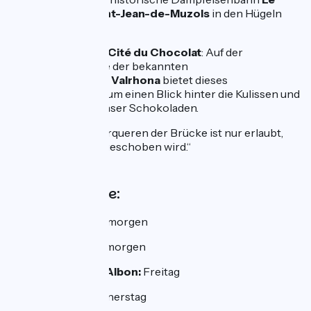
Mastrou
nach
Saint-Jean-de-Muzols
in den Hügeln
der Ardèche.
Tain-l’Hermitage
:
Cité du Chocolat
: Auf der
historischen Stätte der bekannten
Schokoladenfabrik
Valrhona
bietet dieses
Schokoladenzentrum einen Blick hinter die Kulissen und
die Herstellung feinser Schokoladen.
Achtung:
Das Überqueren der Brücke ist nur erlaubt,
wenn das Fahrrad geschoben wird.“
Wochenmärkte:
Sablons:
Dienstagmorgen
Serrières:
Freitagmorgen
Saint-Rambert-d’Albon:
Freitag
Saint-Vallier:
Donnerstag