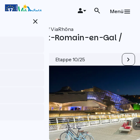
Direkt
zum
Menü
Inhalt
close
Alle Etappen auf ViaRhôna
Lyon / Saint-Romain-en-Gal /
Vienne
Etappe 10/25