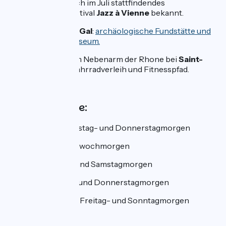
auch für sein jährlich im Juli stattfindendes
internationales Festival
Jazz à Vienne
bekannt.
Saint-Romain-en-Gal
:
archäologische Fundstätte und
gallorömisches Museum.
Ile Barlet
: auf einem Nebenarm der Rhone bei
Saint-
Romain-en-Gal
, Fahrradverleih und Fitnesspfad.
Wochenmärkte:
La Mulatière:
Dienstag- und Donnerstagmorgen
Pierre Bénite:
Mittwochmorgen
Irigny:
Mittwoch- und Samstagmorgen
Grigny:
Dienstag- und Donnerstagmorgen
Givors:
Mittwoch-, Freitag- und Sonntagmorgen