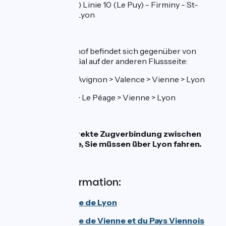
TER (Regionalzüge) Linie 10 (Le Puy) - Firminy - St-
Etienne - Givors – Lyon
Bahnhof Vienne:
Der nächste Bahnhof befindet sich gegenüber von
Saint-Romain-en-Gal auf der anderen Flussseite:
Linie 5: Marseille > Avignon > Valence > Vienne > Lyon
Linie 75: Annonay > Le Péage > Vienne > Lyon
Achtung, keine direkte Zugverbindung zwischen
Givors und Vienne, Sie müssen über Lyon fahren.
Tourismusinformation:
Office de tourisme de Lyon
Office de tourisme de
Vienne et du Pays Viennois