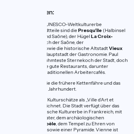
Nicht verpassen:
Lyon
: Die 1998 als UNESCO-Weltkulturerbe
eingetragenen Stadtteile sind die
Presqu’île
(Halbinsel
zwischen Rhone und Saône), der Hügel
La Croix-
Rousse
und westlich der Saône, der
Hügel
Fourvière
sowie die historische Altstadt
Vieux
Lyon
. Lyon ist die Hauptstadt der Gastronomie. Paul
Bocuse ist der berühmteste Sternekoch der Stadt, doch
gibt es noch andere gute Restaurants, darunter
die
bouchons
, die traditionellen Arbeitercafés.
Irigny
: Besuchen Sie die frühere Kettenfähre und das
Schloss aus dem 13. Jahrhundert.
Vienne
: durch ihre Kulturschätze als „Ville d’Art et
d’Histoire“ ausgezeichnet. Die Stadt verfügt über das
reichhaltigste römische Kulturerbe in Frankreich, mit
einem antiken Theater, dem archäologischen
Garten
Jardins Cybèle
, dem Tempel zu Ehren von
Augustus und Livia sowie einer Pyramide. Vienne ist