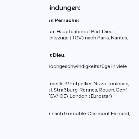
SNCF-Zugverbindungen:
Hauptbahnhof Lyon Perrache:
Viele Züge fahren zum Hauptbahnhof Part Dieu –
Hochgeschwindigkeitszüge (TGV) nach Paris, Nantes,
Straßburg, Lille
Hauptbahnhof Part Dieu
:
Regionalzüge und Hochgeschwindigkeitszüge in viele
Richtungen
TGV: nach Paris, Marseille, Montpellier, Nizza, Toulouse,
Nantes, Lille, Brüssel, Straßburg, Rennes, Rouen, Genf
(Lyria), Frankfurt (TGV/ICE), London (Eurostar)
(nicht
täglich
)
TER (Regionalzüge): nach Grenoble, Clermont Ferrand,
Bordeaux.
Bahnhof Givors: