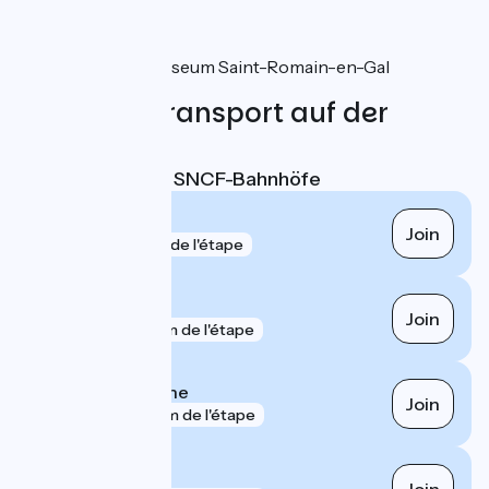
Nebenstelle am Museum Saint-Romain-en-Gal
Züge und Transport auf der
Route
Nächstgelegene SNCF-Bahnhöfe
Vernaison
Join
gare
41 m de l'étape
Grigny le Sablon
Join
gare
109 m de l'étape
Sérézin-du-Rhône
Join
gare
523 m de l'étape
Irigny Yvours