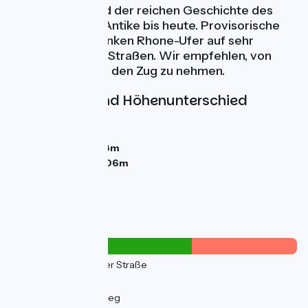
ausführliches Bild der reichen Geschichte des
Flusses von der Antike bis heute. Provisorische
Verbindung am linken Rhone-Ufer auf sehr
verkehrsreichen Straßen. Wir empfehlen, von
Lyon nach Givors den Zug zu nehmen.
Steigungen und Höhenunterschied
Anstiege:
66m
Abstiege:
75m
Tiefster Punkt:
148m
Höchster Punkt:
206m
Straßentypen
12km
(34%) Auf der Straße
2km
(4%) Inconnu
22km
(62%) Radweg