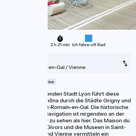
36 km
2 h 21 min
Ich fahre oft Rad
Lyon
Saint-Romain-en-Gal / Vienne
Geschmack
Zeitreise
Nach der pulsierenden Stadt Lyon führt diese
Etappe der ViaRhôna durch die Städte Grigny und
Givors nach Saint-Romain-en-Gal. Die historische
Bedeutung der Navigation ist nirgendwo an der
Rhone deutlicher zu sehen als hier. Das Maison du
Fleuve Rhône in Givors und die Museen in Saint-
Romain-en-Gal und Vienne vermitteln ein