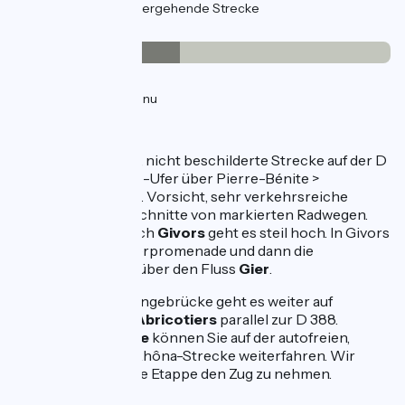
21km
(58%) Vorübergehende Strecke
Belag
16km
(44%) Glatt
20km
(56%) Inconnu
Die Strecke
Eine provisorische, nicht beschilderte Strecke auf der D
15 am linken Rhone-Ufer über Pierre-Bénite >
Vernaison > Grigny. Vorsicht, sehr verkehrsreiche
Straße. Es gibt Abschnitte von markierten Radwegen.
Von
Vernaison
nach
Givors
geht es steil hoch. In Givors
nehmen Sie die Uferpromenade und dann die
Fußgängerbrücke über den Fluss
Gier
.
300 m nach der Hängebrücke geht es weiter auf
dem
Chemin des Abricotiers
parallel zur D 388.
In
Loire-sur-Rhône
können Sie auf der autofreien,
beschilderten ViaRhôna-Strecke weiterfahren. Wir
empfehlen, für diese Etappe den Zug zu nehmen.