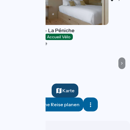
Bed and Bicycle - La Péniche
Bed and breakfast
Accueil Vélo
Sainte-Colombe
Karte
Meine Reise planen