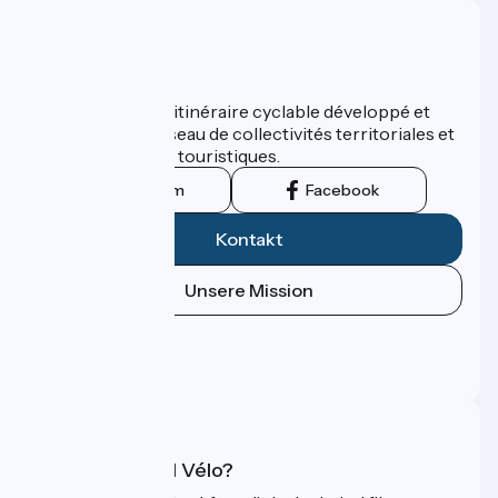
Wer sind wir?
ViaRhôna est un itinéraire cyclable développé et
promu par un réseau de collectivités territoriales et
leurs institutions touristiques.
Instagram
Facebook
Kontakt
Unsere Mission
Pressebereich
Profi-Bereich
FAQ
Was ist Accueil Vélo?