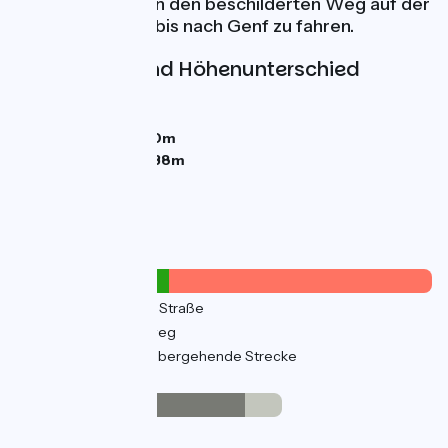
Chens-sur-Léman den beschilderten Weg auf der
Schweizer Seite bis nach Genf zu fahren.
Steigungen und Höhenunterschied
Anstiege:
152m
Abstiege:
189m
Tiefster Punkt:
370m
Höchster Punkt:
438m
Straßentypen
6km
(13%) Auf der Straße
22km
(50%) Radweg
48km
(108%) Vorübergehende Strecke
Belag
24km
(55%) Glatt