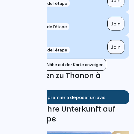
Join
gare
4 km de l'étape
Perrignier
Join
gare
5 km de l'étape
Annemasse
Join
gare
6 km de l'étape
Bahnhöfe in der Nähe auf der Karte anzeigen
Bewertungen zu Thonon à
Genève
Soyez le premier à déposer un avis.
Finden Sie Ihre Unterkunft auf
dieser Etappe