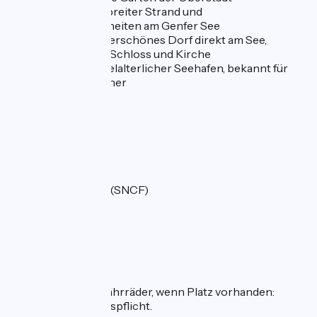
Excenevex:
breiter Strand und
Badegelegenheiten am Genfer See
Yvoire:
wunderschönes Dorf direkt am See,
überragt von Schloss und Kirche
Nernier:
mittelalterlicher Seehafen, bekannt für
seine Seefischer
Bahnhof:
Genf (SBB)
Thonon-les-Bains (SNCF)
Anlegestellen
Thonon-les-Bains
Beförderung der Fahrräder, wenn Platz vorhanden:
Keine Beförderungspflicht.