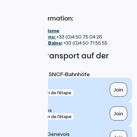
Tourismusinformation:
Genève tourisme
Evian-les-Bains:
+33 (0)4 50 75 04 26
Thonon-les-Bains
:
+33 (0)4 50 71 55 55
Züge und Transport auf der
Route
Nächstgelegene SNCF-Bahnhöfe
Évian-les-Bains
Join
gare
160 m de l'étape
Thonon-les-Bains
Join
gare
537 m de l'étape
Saint-Julien-en-Genevois