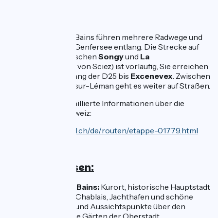
4km
(9%) Inconnu
Die Strecke
Nach Thonon-les-Bains führen mehrere Radwege und
kleine Straßen am Genfersee entlang. Die Strecke auf
dem Abschnitt zwischen
Songy
und
La
Fattaz
(Umgehung von Sciez) ist vorläufig, Sie erreichen
einen Radweg entlang der D25 bis
Excenevex
. Zwischen
Yvoire und Chens-sur-Léman geht es weiter auf Straßen.
Hier finden Sie detaillierte Informationen über die
Strecke in der Schweiz:
http://www.veloland.ch/de/routen/etappe-01779.html
Nicht verpassen:
Thonon-les-Bains:
Kurort, historische Hauptstadt
des bergigen Chablais, Jachthafen und schöne
Spazierwege und Aussichtspunkte über den
Genfer See, die Gärten der Oberstadt