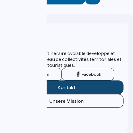
Wer sind wir?
ViaRhôna est un itinéraire cyclable développé et
promu par un réseau de collectivités territoriales et
leurs institutions touristiques.
Instagram
Facebook
Kontakt
Unsere Mission
Pressebereich
Profi-Bereich
FAQ