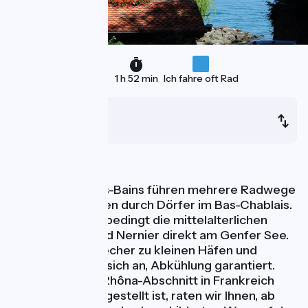
44 km
1 h 52 min
Ich fahre oft Rad
Thonon
Genève
Wasseraktivitäten
Nach Thonon-les-Bains führen mehrere Radwege
und kleine Straßen durch Dörfer im Bas-Chablais.
Besuchen Sie unbedingt die mittelalterlichen
Dörfer Yvoire und Nernier direkt am Genfer See.
Zahlreiche Abstecher zu kleinen Häfen und
Stränden bieten sich an, Abkühlung garantiert.
Solange der ViaRhôna-Abschnitt in Frankreich
noch nicht fertiggestellt ist, raten wir Ihnen, ab