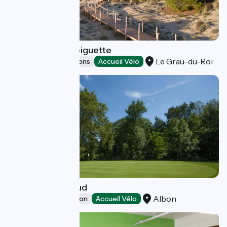
Le Phare de l'Espiguette
Le Grau-du-Roi
Museums & attractions
Accueil Vélo
Golf Albon Senaud
Albon
Leisure and recreation
Accueil Vélo