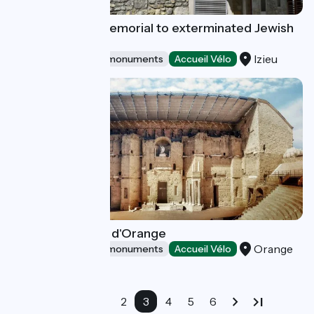
Maison d'Izieu, Memorial to exterminated Jewish
children
Izieu
Sites and historical monuments
Accueil Vélo
Théâtre Antique d'Orange
Orange
Sites and historical monuments
Accueil Vélo
1
2
3
4
5
6