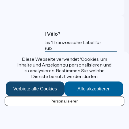
Profi-Bereich
FAQ
Was ist Accueil Vélo?
Accueil Vélo ist das 1. französische Label für
Radfahrer im Urlaub.
Mehr erfahren
Diese Webseite verwendet 'Cookies' um
Inhalte und Anzeigen zu personalisieren und
zu analysieren. Bestimmen Sie, welche
Gefördert im Rahmen von Destination France
Dienste benutzt werden dürfen
Verbiete alle Cookies
Alle akzeptieren
Données personnelles
Personalisieren
Espace Presse
DE
Kontakt
Mentions légales
Réalisation :
StudioJuillet
et
France Vélo Tourisme