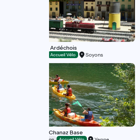
Jardin des Trains Ardéchois
Soyons
Amusement parks
Accueil Vélo
Prolynx Sports - Chanaz Base
Yenne
Leisure and recreation
Accueil Vélo