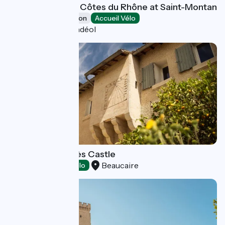
VELOEnologie in Côtes du Rhône at Saint-Montan
Leisure and recreation
Accueil Vélo
Bourg-Saint-Andéol
Mourgues du Grès Castle
Beaucaire
Tasting
Accueil Vélo