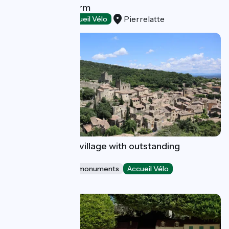
The crocodile farm
Pierrelatte
Wildlife parks
Accueil Vélo
Saint-Montan : a village with outstanding
character
Sites and historical monuments
Accueil Vélo
Saint-Montan