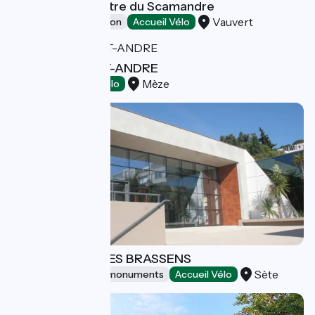
Visits to the Centre du Scamandre
Vauvert
Leisure and recreation
Accueil Vélo
DOMAINE SAINT-ANDRE
Mèze
Tasting
Accueil Vélo
ESPACE GEORGES BRASSENS
Sète
Sites and historical monuments
Accueil Vélo