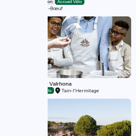
Leisure and recreation
Accueil Vélo
Saint-Pierre-de-Bœuf
Cité du Chocolat Valrhona
Tain-l'Hermitage
Tasting
Accueil Vélo