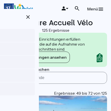
Direkt
zum
Menü
Inhalt
close
Leasure Accueil Vélo
125 Ergebnisse
Die Accueil Vélo Einrichtungen erfüllen
Verpflichtungen, die auf die Aufnahme von
Radfahrern zugeschnitten sind.
Die Verpflichtungen ansehen
Nach Gemeinde suchen
Type
Page 3
Ergebnisse: 49 bis 72 von 125