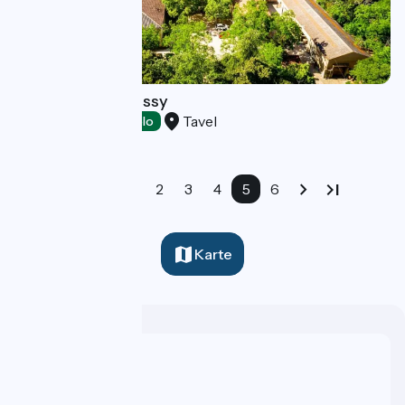
Château de Manissy
Tavel
Tasting
Accueil Vélo
1
2
3
4
5
6
Karte
Wer sind wir?