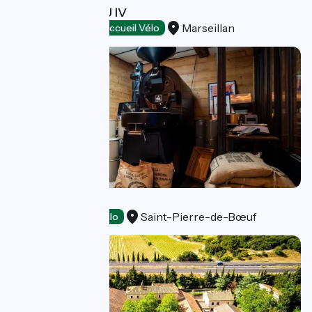
ÉTOILE DE THAU IV
Marseillan
Sports activities
Accueil Vélo
Camino café
Saint-Pierre-de-Bœuf
Tasting
Accueil Vélo