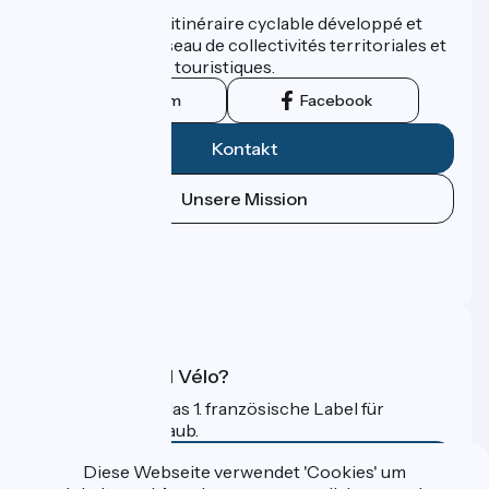
ViaRhôna est un itinéraire cyclable développé et
promu par un réseau de collectivités territoriales et
leurs institutions touristiques.
Instagram
Facebook
Kontakt
Unsere Mission
Pressebereich
Profi-Bereich
FAQ
Was ist Accueil Vélo?
Accueil Vélo ist das 1. französische Label für
Radfahrer im Urlaub.
Mehr erfahren
Diese Webseite verwendet 'Cookies' um