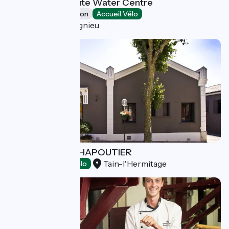
Isle de Serre White Water Centre
Leisure and recreation
Accueil Vélo
Porcieu-Amblagnieu
Wine cellar M. CHAPOUTIER
Tain-l'Hermitage
Tasting
Accueil Vélo