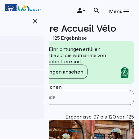
Direkt
zum
Menü
Inhalt
close
Leasure Accueil Vélo
125 Ergebnisse
Die Accueil Vélo Einrichtungen erfüllen
Verpflichtungen, die auf die Aufnahme von
Radfahrern zugeschnitten sind.
Die Verpflichtungen ansehen
Nach Gemeinde suchen
Type
Page 5
Ergebnisse: 97 bis 120 von 125