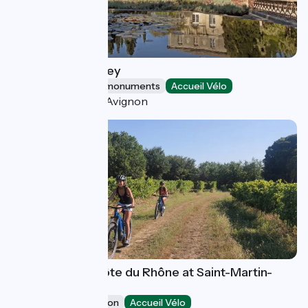
Saint-André Abbey
Sites and historical monuments
Accueil Vélo
Villeneuve-lès-Avignon
VELŒnologie Côte du Rhône at Saint-Martin-
d'Ardèche
Leisure and recreation
Accueil Vélo