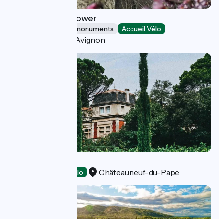
Philippe-le-Bel Tower
Sites and historical monuments
Accueil Vélo
Villeneuve-lès-Avignon
Château Fortia
Châteauneuf-du-Pape
Tasting
Accueil Vélo