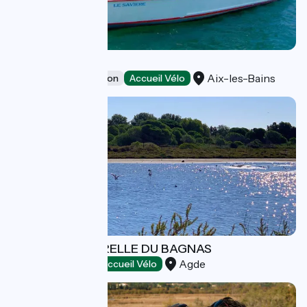
Shuttle boat bike
Aix-les-Bains
Leisure and recreation
Accueil Vélo
RÉSERVE NATURELLE DU BAGNAS
Agde
Natural heritage
Accueil Vélo