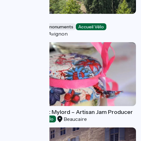
Fort Saint-André
Sites and historical monuments
Accueil Vélo
Villeneuve-lès-Avignon
Domaine du Petit Mylord – Artisan Jam Producer
Beaucaire
Tasting
Accueil Vélo