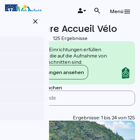
Direkt
zum
Menü
Inhalt
close
Leasure Accueil Vélo
125 Ergebnisse
Die Accueil Vélo Einrichtungen erfüllen
Verpflichtungen, die auf die Aufnahme von
Radfahrern zugeschnitten sind.
Die Verpflichtungen ansehen
Nach Gemeinde suchen
Type
Page 1
Ergebnisse: 1 bis 24 von 125