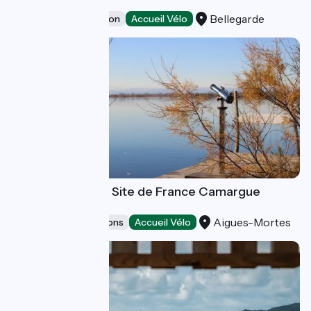
Riverly
Bellegarde
Leisure and recreation
Accueil Vélo
Maison du Grand Site de France Camargue
Gardoise
Aigues-Mortes
Museums & attractions
Accueil Vélo