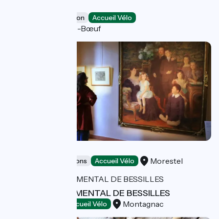
Base de Loisirs
Leisure and recreation
Accueil Vélo
Saint-Pierre-de-Bœuf
Maison Ravier
Morestel
Museums & attractions
Accueil Vélo
PARC DEPARTEMENTAL DE BESSILLES
Montagnac
Bathing places
Accueil Vélo