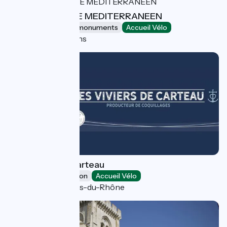
JARDIN ANTIQUE MEDITERRANEEN
Sites and historical monuments
Accueil Vélo
Balaruc-les-Bains
Les Viviers de Carteau
Leisure and recreation
Accueil Vélo
Port-Saint-Louis-du-Rhône