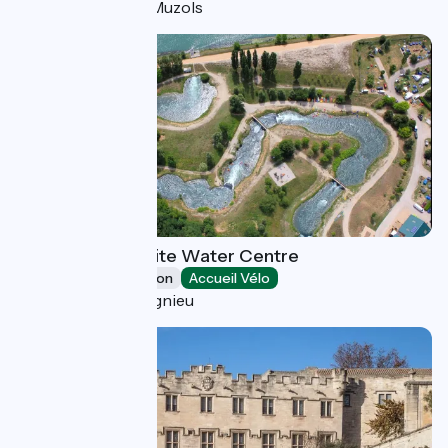
Saint-Jean-de-Muzols
Isle de Serre White Water Centre
Leisure and recreation
Accueil Vélo
Porcieu-Amblagnieu