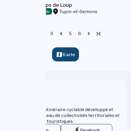
Wine estate Corps de Loup
Tupin-et-Semons
Tasting
Accueil Vélo
1
2
3
4
5
6
Karte
Wer sind wir?
ViaRhôna est un itinéraire cyclable développé et
promu par un réseau de collectivités territoriales et
leurs institutions touristiques.
Instagram
Facebook