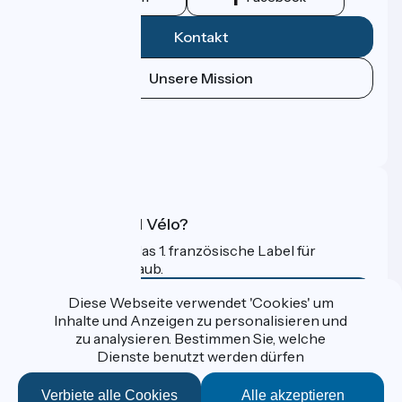
Kontakt
Unsere Mission
Pressebereich
Profi-Bereich
FAQ
Was ist Accueil Vélo?
Accueil Vélo ist das 1. französische Label für
Radfahrer im Urlaub.
Mehr erfahren
Diese Webseite verwendet 'Cookies' um
Inhalte und Anzeigen zu personalisieren und
zu analysieren. Bestimmen Sie, welche
Gefördert im Rahmen von Destination France
Dienste benutzt werden dürfen
Verbiete alle Cookies
Alle akzeptieren