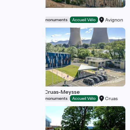
Popes'Palace
Avignon
Sites and historical monuments
Accueil Vélo
EDF Odyss Elec Cruas-Meysse
Cruas
Sites and historical monuments
Accueil Vélo