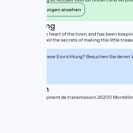
Ihre Verpflichtungen ansehen
Beschreibung
The factory is in the heart of the town, and has been keepin
the history and unveil the secrets of making this little tre
Company' label.
Interessiert Sie diese Einrichtung? Besuchen Sie deren
Localisation
7 rue du 45ème Régiment de transmission 26200 Montéli