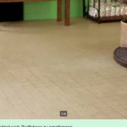
1
/
8
ichtet sich, Radfahrer zu empfangen.