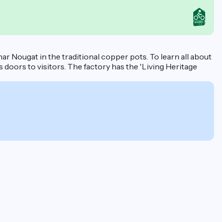
ar Nougat in the traditional copper pots. To learn all about
 doors to visitors. The factory has the 'Living Heritage