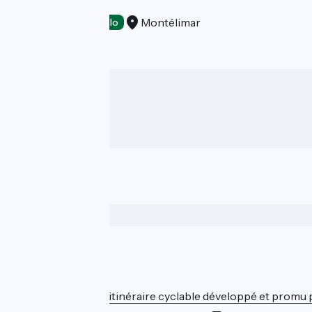
Val Roubion
Montélimar
Tasting
Accueil Vélo
Wer sind wir?
ViaRhôna est un itinéraire cyclable développé et promu par