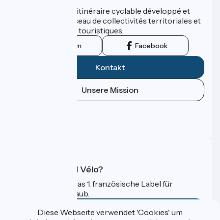
ViaRhôna est un itinéraire cyclable développé et
promu par un réseau de collectivités territoriales et
leurs institutions touristiques.
Instagram
Facebook
Kontakt
Unsere Mission
Pressebereich
Profi-Bereich
FAQ
Was ist Accueil Vélo?
Accueil Vélo ist das 1. französische Label für
Radfahrer im Urlaub.
Mehr erfahren
Diese Webseite verwendet 'Cookies' um