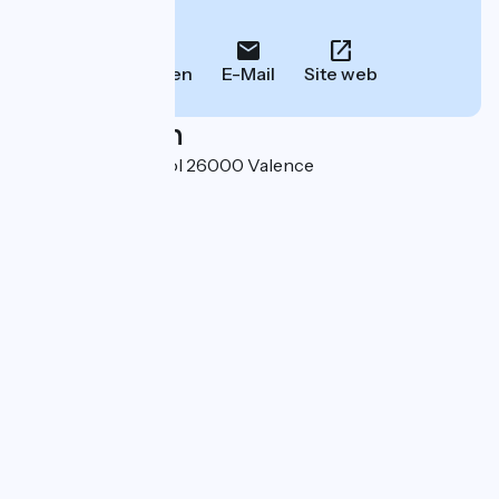
Informationen.
Anrufen
E-Mail
Site web
Localisation
2 rue Chantecouriol 26000 Valence