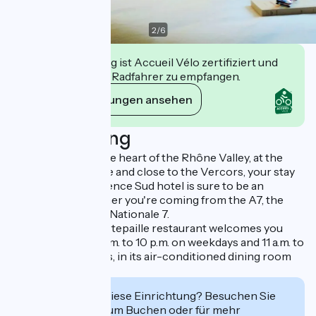
2
/
6
Diese Einrichtung ist Accueil Vélo zertifiziert und
verpflichtet sich, Radfahrer zu empfangen.
Ihre Verpflichtungen ansehen
Beschreibung
Ideally located in the heart of the Rhône Valley, at the
foot of the Ardèche and close to the Vercors, your stay
at the Mercure Valence Sud hotel is sure to be an
exciting one, whether you're coming from the A7, the
A49 or the famous Nationale 7.
The adjoining Courtepaille restaurant welcomes you
every day, from 11 a.m. to 10 p.m. on weekdays and 11 a.m. to
11 p.m. on weekends, in its air-conditioned dining room
or on the terrace.
Interessiert Sie diese Einrichtung? Besuchen Sie
deren Website zum Buchen oder für mehr