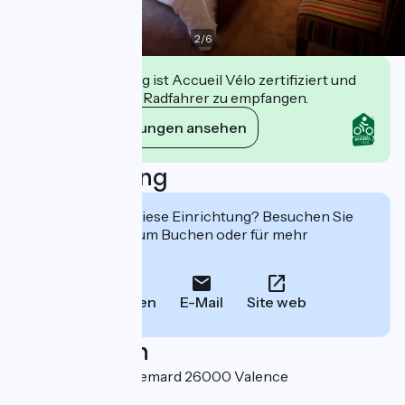
2
/
6
Diese Einrichtung ist Accueil Vélo zertifiziert und
verpflichtet sich, Radfahrer zu empfangen.
Ihre Verpflichtungen ansehen
Beschreibung
Interessiert Sie diese Einrichtung? Besuchen Sie
deren Website zum Buchen oder für mehr
Informationen.
Anrufen
E-Mail
Site web
Localisation
27 avenue Pierre Semard 26000 Valence