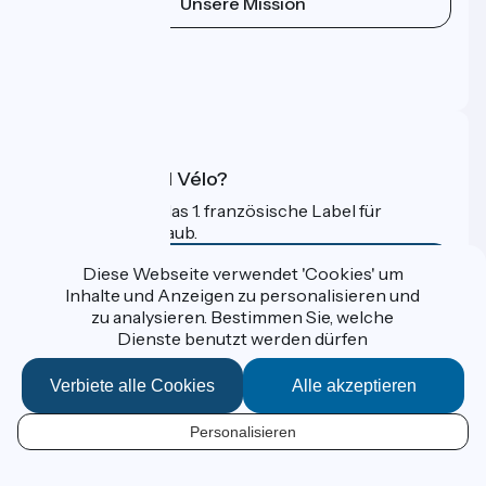
Unsere Mission
Pressebereich
Profi-Bereich
FAQ
Was ist Accueil Vélo?
Accueil Vélo ist das 1. französische Label für
Radfahrer im Urlaub.
Mehr erfahren
Diese Webseite verwendet 'Cookies' um
Inhalte und Anzeigen zu personalisieren und
zu analysieren. Bestimmen Sie, welche
Gefördert im Rahmen von Destination France
Dienste benutzt werden dürfen
Verbiete alle Cookies
Alle akzeptieren
Données personnelles
Personalisieren
Espace Presse
DE
Kontakt
Mentions légales