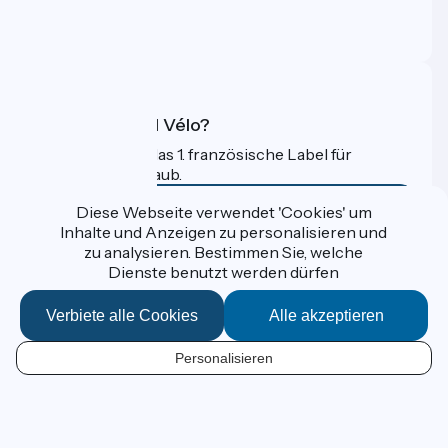
Profi-Bereich
FAQ
Was ist Accueil Vélo?
Accueil Vélo ist das 1. französische Label für
Radfahrer im Urlaub.
Mehr erfahren
Diese Webseite verwendet 'Cookies' um
Inhalte und Anzeigen zu personalisieren und
zu analysieren. Bestimmen Sie, welche
Gefördert im Rahmen von Destination France
Dienste benutzt werden dürfen
Verbiete alle Cookies
Alle akzeptieren
Données personnelles
Personalisieren
Espace Presse
DE
Kontakt
Mentions légales
Kartenoptionen
Réalisation :
StudioJuillet
et
France Vélo Tourisme