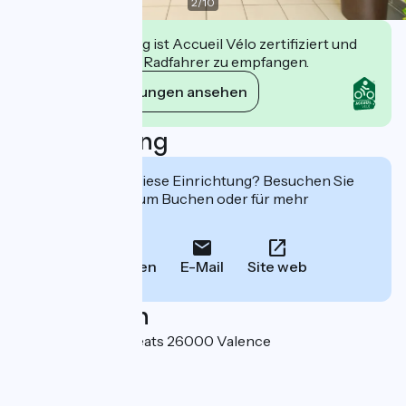
2
/
10
Diese Einrichtung ist Accueil Vélo zertifiziert und
verpflichtet sich, Radfahrer zu empfangen.
Ihre Verpflichtungen ansehen
Beschreibung
Interessiert Sie diese Einrichtung? Besuchen Sie
deren Website zum Buchen oder für mehr
Informationen.
Anrufen
E-Mail
Site web
Localisation
47 avenue des Auréats 26000 Valence