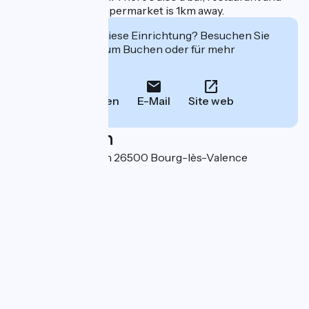
meeting room. A supermarket is 1km away.
Interessiert Sie diese Einrichtung? Besuchen Sie
deren Website zum Buchen oder für mehr
Informationen.
Anrufen
E-Mail
Site web
Localisation
50 allée Ninon Valin 26500 Bourg-lès-Valence