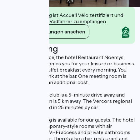
2
/
8
Diese Einrichtung ist Accueil Vélo zertifiziert und
verpflichtet sich, Radfahrer zu empfangen.
Ihre Verpflichtungen ansehen
Beschreibung
In Bourg-lès-Valence, the hotel Restaurant Noemys
Valence Nord welcomes you for your leisure or business
stays. We serve a buffet breakfast every morning. You
can also enjoy a drink at the bar. One meeting room is
available on site at an additional cost.
The Chanalets golf club is a 5-minute drive away, and
Valence TGV station is 5 km away. The Vercors regional
park can be reached in 25 minutes by car.
Free private parking is available for our guests. The hotel
features 44 contemporary-style rooms with air
conditioning, free Wi-Fi access and private bathrooms
with bath or shower. There's also a bar, restaurant and