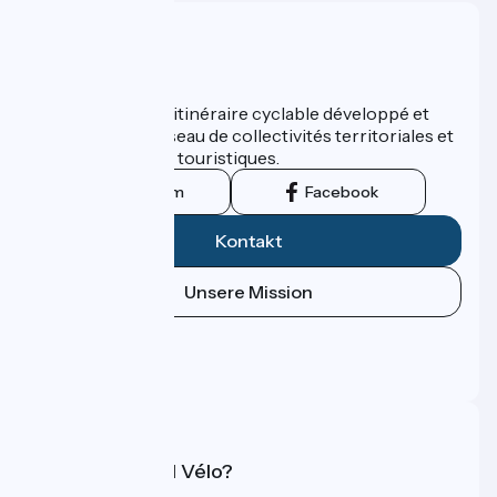
Wer sind wir?
ViaRhôna est un itinéraire cyclable développé et
promu par un réseau de collectivités territoriales et
leurs institutions touristiques.
Instagram
Facebook
Kontakt
Unsere Mission
Pressebereich
Profi-Bereich
FAQ
Was ist Accueil Vélo?