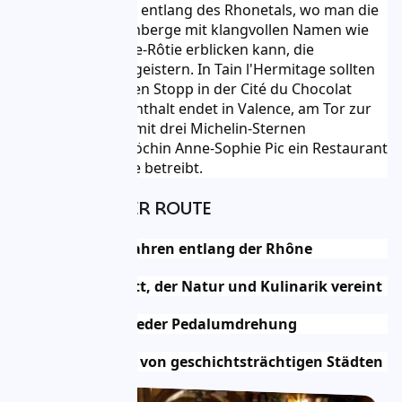
Die Route verläuft entlang des Rhonetals, wo man die 
terrassierten Weinberge mit klangvollen Namen wie 
Condrieu und Côte-Rôtie erblicken kann, die 
Weinliebhaber begeistern. In Tain l'Hermitage sollten 
Sie unbedingt einen Stopp in der Cité du Chocolat 
einlegen. Ihr Aufenthalt endet in Valence, am Tor zur 
Provence, wo die mit drei Michelin-Sternen 
ausgezeichnete Köchin Anne-Sophie Pic ein Restaurant 
und eine Brasserie betreibt.
VORTEILE IHRER ROUTE
4 Tage Radfahren entlang der Rhône
Ein Abschnitt, der Natur und Kulinarik vereint
Genuss bei jeder Pedalumdrehung
Entdeckung von geschichtsträchtigen Städten