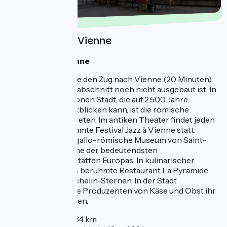
Tag 2 : Lyon - Vienne
Eine Nacht in Vienne
In Lyon nehmen Sie den Zug nach Vienne (20 Minuten),
da der Fahrradwegabschnitt noch nicht ausgebaut ist. In
dieser wunderschönen Stadt, die auf 2.500 Jahre
Geschichte zurückblicken kann, ist die römische
Epoche stark vertreten. Im antiken Theater findet jeden
Sommer das berühmte Festival Jazz à Vienne statt.
Besuchen Sie das gallo-römische Museum von Saint-
Romain-en-Gal, eine der bedeutendsten
archäologischen Stätten Europas. In kulinarischer
Hinsicht glänzt das berühmte Restaurant La Pyramide
weiterhin mit 2 Michelin-Sternen. In der Stadt
präsentieren lokale Produzenten von Käse und Obst ihr
anerkanntes Können.
Entfernung: 34 km