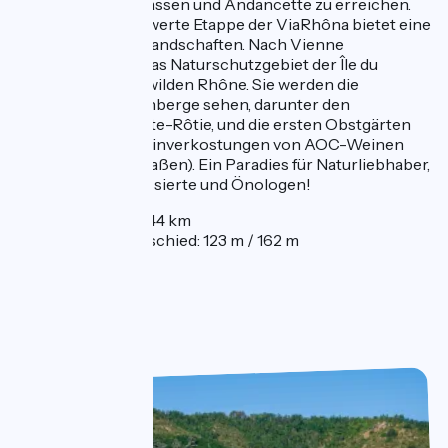
um Vienne zu verlassen und Andancette zu erreichen.
Diese bemerkenswerte Etappe der ViaRhôna bietet eine
große Vielfalt an Landschaften. Nach Vienne
durchqueren Sie das Naturschutzgebiet der Île du
Beurre, mitten im wilden Rhône. Sie werden die
terrassierten Weinberge sehen, darunter den
renommierten Côte-Rôtie, und die ersten Obstgärten
des Rhônetals. Weinverkostungen von AOC-Weinen
sind möglich (in Maßen). Ein Paradies für Naturliebhaber,
Geschichtsinteressierte und Önologen!
Entfernung: 44 km
Höhenunterschied: 123 m / 162 m