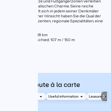
Valence. Seine Plätze und Fußgängerzonen verleihen
ihm einen provenzalischen Charme. Seine reiche
Geschichte spiegelt sich in jedem seiner Denkmäler
wider. In kulinarischer Hinsicht haben Sie die Qual der
Wahl: lokale Produzenten, regionale Spezialitäten, eine
Sterne-Köchin...
Entfernung: 48 km
Höhenunterschied: 107 m / 150 m
Route à la carte
Accommodation
Useful information
Leasure