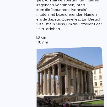
Jahrhundert erlangte Lyon mit den berühmten "Mères
lyonnaises", herausragenden Köchinnen, ihren
Adelstitel. Dann bieten die "bouchons lyonnais"
lyonnaische Spezialitäten mit bezeichnenden Namen
wie Grattons, Tabliers de Sapeur, Quenelles... Ein Besuch
der Halles Paul Bocuse ist ein Muss, um die Exzellenz der
Lyoner Gastronomie zu erleben.
Entfernung: 4,6 km
Höhe: 163 m / 187 m