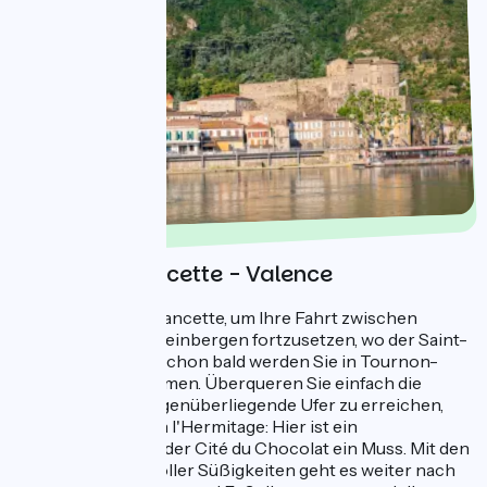
Tag 4 : Andancette - Valence
Verlassen Sie Andancette, um Ihre Fahrt zwischen
Obstgärten und Weinbergen fortzusetzen, wo der Saint-
Joseph König ist. Schon bald werden Sie in Tournon-
sur-Rhône ankommen. Überqueren Sie einfach die
Brücke, um das gegenüberliegende Ufer zu erreichen,
und Sie sind in Tain l'Hermitage: Hier ist ein
Zwischenstopp in der Cité du Chocolat ein Muss. Mit den
Fahrradtaschen voller Süßigkeiten geht es weiter nach