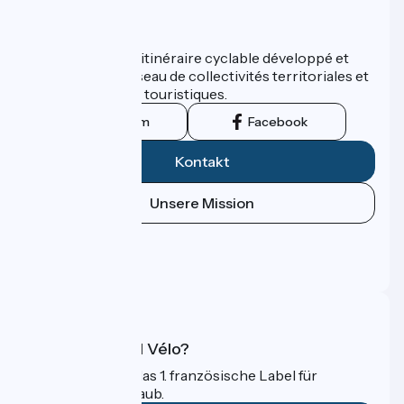
Wer sind wir?
ViaRhôna est un itinéraire cyclable développé et
promu par un réseau de collectivités territoriales et
leurs institutions touristiques.
Instagram
Facebook
Kontakt
Unsere Mission
Pressebereich
Profi-Bereich
FAQ
Was ist Accueil Vélo?
Accueil Vélo ist das 1. französische Label für
Radfahrer im Urlaub.