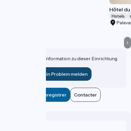
Hôtel du
Hotels
Palava
Haben Sie eine Information zu dieser Einrichtung
für uns?
Ein Problem melden
Enregistrer
Contacter