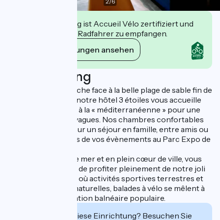
2
/
6
Diese Einrichtung ist Accueil Vélo zertifiziert und
verpflichtet sich, Radfahrer zu empfangen.
Ihre Verpflichtungen ansehen
Beschreibung
Situé sur la rive gauche face à la belle plage de sable fin de
Palavas-Les-Flots, notre hôtel 3 étoiles vous accueille
dans une ambiance à la « méditerranéenne » pour une
pause au bord des vagues. Nos chambres confortables
vous accueillent pour un séjour en famille, entre amis ou
entre collègues lors de vos évènements au Parc Expo de
Montpellier.
Localisé en front de mer et en plein cœur de ville, vous
aurez l'opportunité de profiter pleinement de notre joli
village de pêcheurs où activités sportives terrestres et
marines, réserves naturelles, balades à vélo se mêlent à
l'euphorie d'une station balnéaire populaire.
Interessiert Sie diese Einrichtung? Besuchen Sie