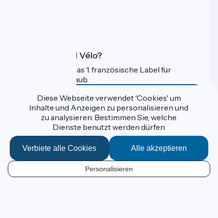
Profi-Bereich
FAQ
Was ist Accueil Vélo?
Accueil Vélo ist das 1. französische Label für
Radfahrer im Urlaub.
Mehr erfahren
Diese Webseite verwendet 'Cookies' um
Inhalte und Anzeigen zu personalisieren und
zu analysieren. Bestimmen Sie, welche
Gefördert im Rahmen von Destination France
Dienste benutzt werden dürfen
Verbiete alle Cookies
Alle akzeptieren
Données personnelles
Personalisieren
Espace Presse
DE
Kontakt
Mentions légales
Kartenoptionen
Réalisation :
StudioJuillet
et
France Vélo Tourisme
Standard-Kartenhintergrund