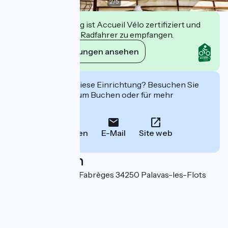
2
/
5
Diese Einrichtung ist Accueil Vélo zertifiziert und
verpflichtet sich, Radfahrer zu empfangen.
Ihre Verpflichtungen ansehen
Interessiert Sie diese Einrichtung? Besuchen Sie
deren Website zum Buchen oder für mehr
Informationen.
Anrufen
E-Mail
Site web
Localisation
7 Avenue Frédéric Fabrèges 34250 Palavas-les-Flots