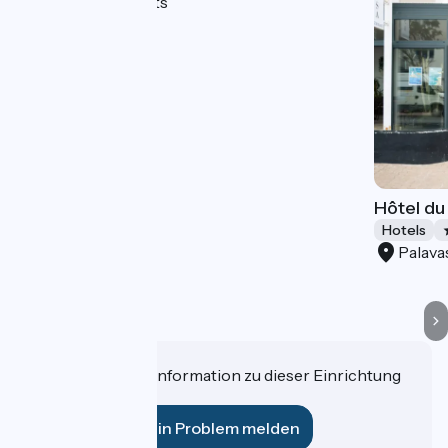
Palavas-les-Flots
Hôtel du
Hotels
Palava
Haben Sie eine Information zu dieser Einrichtung
für uns?
Ein Problem melden