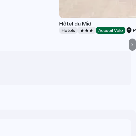
Hôtel du Midi
P
Hotels
Accueil Vélo