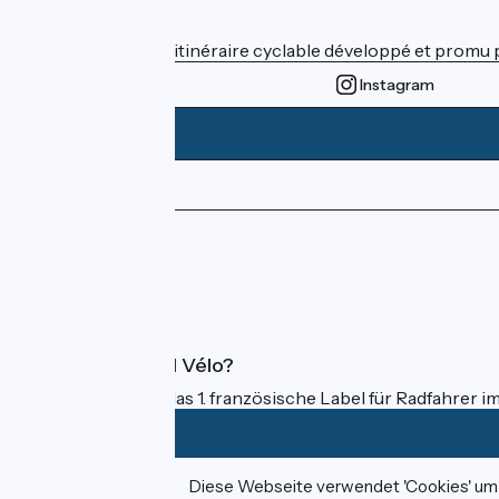
Wer sind wir?
ViaRhôna est un itinéraire cyclable développé et promu par
Instagram
Pressebereich
Profi-Bereich
FAQ
Was ist Accueil Vélo?
Accueil Vélo ist das 1. französische Label für Radfahrer i
Diese Webseite verwendet 'Cookies' um I
Gefördert im Rahmen von Destination France