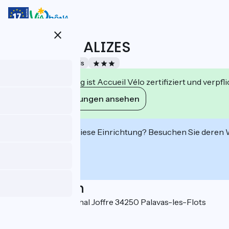
Direkt
zum
Inhalt
close
HOTEL LES ALIZES
Accueil Vélo
Hotels
Diese Einrichtung ist Accueil Vélo zertifiziert und verpfl
Ihre Verpflichtungen ansehen
Interessiert Sie diese Einrichtung? Besuchen Sie deren
Localisation
6 Boulevard Maréchal Joffre 34250 Palavas-les-Flots