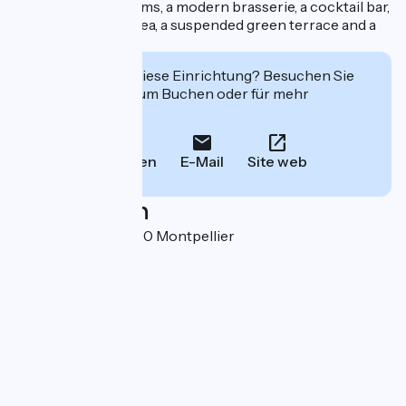
with 7 modular rooms, a modern brasserie, a cocktail bar,
a spa/well-being area, a suspended green terrace and a
coworking space.
Interessiert Sie diese Einrichtung? Besuchen Sie
deren Website zum Buchen oder für mehr
Informationen.
Anrufen
E-Mail
Site web
Localisation
11 Rue Pagezy 34000 Montpellier