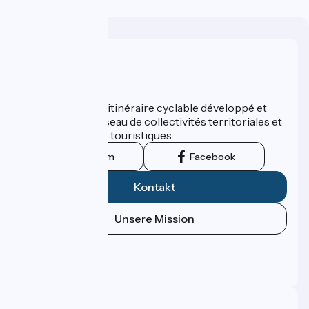
Wer sind wir?
ViaRhôna est un itinéraire cyclable développé et
promu par un réseau de collectivités territoriales et
leurs institutions touristiques.
Instagram
Facebook
Kontakt
Unsere Mission
Pressebereich
Profi-Bereich
FAQ