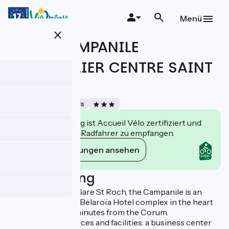
Direkt
zum
Menü
Inhalt
close
HOTEL CAMPANILE
MONTPELLIER CENTRE SAINT
ROCH
Accueil Vélo
Hotels
Diese Einrichtung ist Accueil Vélo zertifiziert und
verpflichtet sich, Radfahrer zu empfangen.
Ihre Verpflichtungen ansehen
Beschreibung
Located opposite Gare St Roch, the Campanile is an
integral part of the Belaroïa Hotel complex in the heart
of Montpellier, 10 minutes from the Corum.
Incomparable services and facilities: a business center