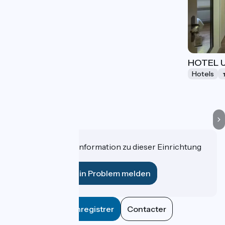
HOTEL 
Hotels
Haben Sie eine Information zu dieser Einrichtung
für uns?
Ein Problem melden
Enregistrer
Contacter