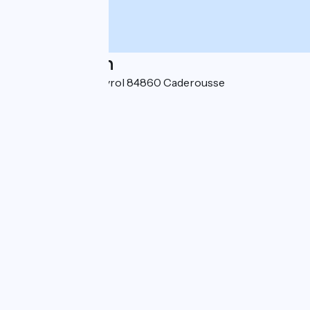
Localisation
217 route de Rameyrol 84860 Caderousse