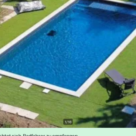
1
/
18
ichtet sich, Radfahrer zu empfangen.