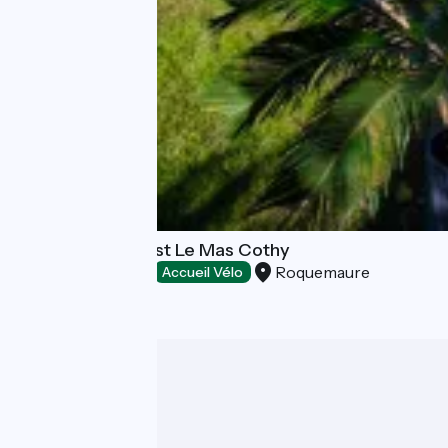
Bed and breakfast Le Mas Cothy
Roquemaure
Bed and breakfast
Accueil Vélo