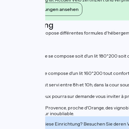
Ihre Verpflichtungen ansehen
Beschreibung
Le Mas du Recati propose différentes formules d'hébergem
séjour.
Chambre Chance.
La chambre Chance se compose soit d'un lit 180*200 soit de
Chambre Rêve.
La chambre Rêve se compose d'un lit 160*200 tout confort,
Le petit déjeuner est servi entre 8h et 10h, dans la cour sou
La maitresse des lieux pourra sur demande vous inviter à pr
Situé au cœur de la Provence, proche d'Orange, des vignoble
prise lors d'un séjour inoubliable.
Interessiert Sie diese Einrichtung? Besuchen Sie deren