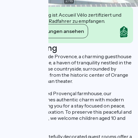
2
/
16
Diese Einrichtung ist Accueil Vélo zertifiziert und
verpflichtet sich, Radfahrer zu empfangen.
Ihre Verpflichtungen ansehen
Beschreibung
Welcome to Justin de Provence, a charming guesthouse
in Orange, Provence, a haven of tranquility nestled in the
heart of the Vaucluse countryside, surrounded by
vineyards, just 2 km from the historic center of Orange
and its famous Roman theater.
Housed in a restored Provençal farmhouse, our
guesthouse combines authentic charm with modern
comforts, welcoming you for a stay focused on peace,
well-being, and relaxation. To preserve this peaceful and
restful atmosphere, we welcome children aged 10 and
over.
Our elegant and tastefully decorated guest rooms offer a