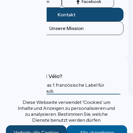
Instagram
Facebook
Kontakt
Unsere Mission
Pressebereich
Profi-Bereich
FAQ
Was ist Accueil Vélo?
Accueil Vélo ist das 1. französische Label für
Radfahrer im Urlaub.
Mehr erfahren
Diese Webseite verwendet 'Cookies' um
Inhalte und Anzeigen zu personalisieren und
zu analysieren. Bestimmen Sie, welche
Gefördert im Rahmen von Destination France
Dienste benutzt werden dürfen
Verbiete alle Cookies
Alle akzeptieren