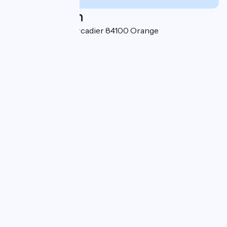
Localisation
621, Chemin du Mercadier 84100 Orange