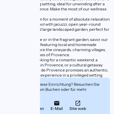
refined and relaxing setting, ideal for unwinding after a
day exploring Provence. Make the most of our wellness
areas:
✨ Spa with hammam for a moment of absolute relaxation
✨ Heated indoor pool with jacuzzi, open year-round
✨ Outdoor pool and large landscaped garden, perfect for
sunny days
Relax on the terrace or in the fragrant garden, savor our
delicious breakfast featuring local and homemade
products, and explore the vineyards, charming villages,
and iconic landscapes of Provence.
Whether you're looking for a romantic weekend, a
wellness spa break in Provence, or a cultural getaway
near Orange, Justin de Provence promises an authentic,
serene, and refined experience in a privileged setting.
Interessiert Sie diese Einrichtung? Besuchen Sie
deren Website zum Buchen oder für mehr
Informationen.
Anrufen
E-Mail
Site web