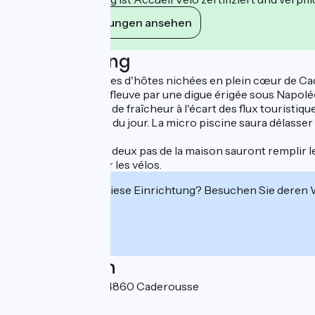
Ihre Verpflichtungen ansehen
Beschreibung
Trois jolies chambres d'hôtes nichées en plein cœur de Ca
assauts répétés du fleuve par une digue érigée sous Napoléon
Une véritable oasis de fraîcheur à l'écart des flux touristi
faire oublier l'étape du jour. La micro piscine saura délasse
Deux restaurants à deux pas de la maison sauront remplir 
Local sécurisé pour les vélos.
Interessiert Sie diese Einrichtung? Besuchen Sie deren
Localisation
7 rue Saint Louis 84860 Caderousse