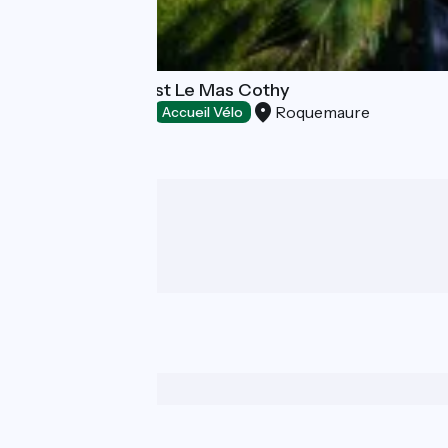
Bed and breakfast Le Mas Cothy
Roquemaure
Bed and breakfast
Accueil Vélo