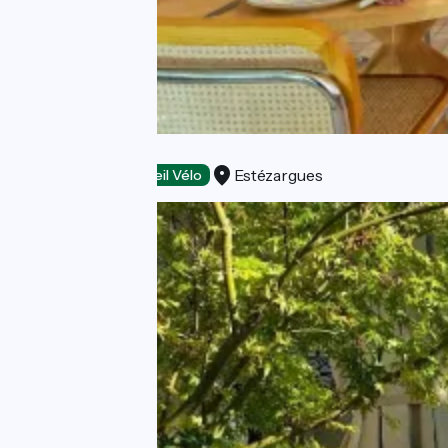
Place 70
Estézargues
Restaurants
Accueil Vélo