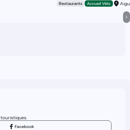
Aigu
Restaurants
Accueil Vélo
 touristiques.
Facebook