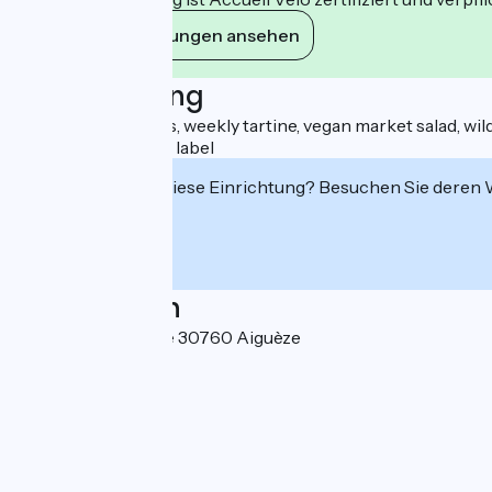
Ihre Verpflichtungen ansehen
Beschreibung
Charcuterie boards, weekly tartine, vegan market salad, wil
Taste the Ardèche" label
Interessiert Sie diese Einrichtung? Besuchen Sie deren
Localisation
1 Rue de la Fontaine 30760 Aiguèze