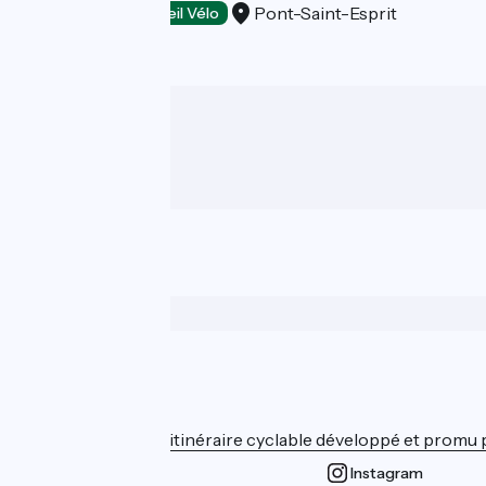
Pont-Saint-Esprit
Restaurants
Accueil Vélo
Wer sind wir?
ViaRhôna est un itinéraire cyclable développé et promu par
Instagram