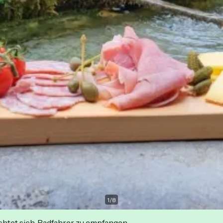
1
/
8
ichtet sich, Radfahrer zu empfangen.