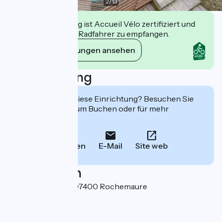
2
/
13
Diese Einrichtung ist Accueil Vélo zertifiziert und
verpflichtet sich, Radfahrer zu empfangen.
Ihre Verpflichtungen ansehen
Beschreibung
Interessiert Sie diese Einrichtung? Besuchen Sie
deren Website zum Buchen oder für mehr
Informationen.
Anrufen
E-Mail
Site web
Localisation
27 rue de la Violle 07400 Rochemaure