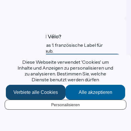
Profi-Bereich
FAQ
Was ist Accueil Vélo?
Accueil Vélo ist das 1. französische Label für
Radfahrer im Urlaub.
Mehr erfahren
Diese Webseite verwendet 'Cookies' um
Inhalte und Anzeigen zu personalisieren und
zu analysieren. Bestimmen Sie, welche
Gefördert im Rahmen von Destination France
Dienste benutzt werden dürfen
Verbiete alle Cookies
Alle akzeptieren
Données personnelles
Personalisieren
Espace Presse
DE
Kontakt
Mentions légales
Kartenoptionen
Réalisation :
StudioJuillet
et
France Vélo Tourisme