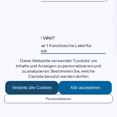
Pressebereich
Profi-Bereich
FAQ
Was ist Accueil Vélo?
Accueil Vélo ist das 1. französische Label für
Radfahrer im Urlaub.
Mehr erfahren
Diese Webseite verwendet 'Cookies' um
Inhalte und Anzeigen zu personalisieren und
zu analysieren. Bestimmen Sie, welche
Gefördert im Rahmen von Destination France
Dienste benutzt werden dürfen
Verbiete alle Cookies
Alle akzeptieren
Données personnelles
Personalisieren
Espace Presse
DE
Kontakt
Mentions légales
Kartenoptionen
Réalisation :
StudioJuillet
et
France Vélo Tourisme