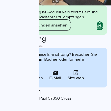
2
/
13
Diese Einrichtung ist Accueil Vélo zertifiziert und
verpflichtet sich, Radfahrer zu empfangen.
Ihre Verpflichtungen ansehen
Beschreibung
Villa classée 3 étoiles.
Interessiert Sie diese Einrichtung? Besuchen Sie
deren Website zum Buchen oder für mehr
Informationen.
Anrufen
E-Mail
Site web
Localisation
366 avenue Marcel Paul 07350 Cruas