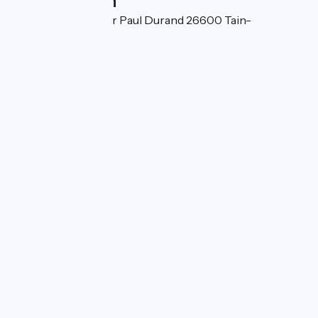
Localisation
1 avenue du Docteur Paul Durand 26600 Tain-
l'Hermitage