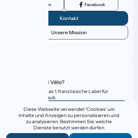
Instagram
Facebook
Kontakt
Unsere Mission
Pressebereich
Profi-Bereich
FAQ
Was ist Accueil Vélo?
Accueil Vélo ist das 1. französische Label für
Radfahrer im Urlaub.
Mehr erfahren
Diese Webseite verwendet 'Cookies' um
Inhalte und Anzeigen zu personalisieren und
zu analysieren. Bestimmen Sie, welche
Gefördert im Rahmen von Destination France
Dienste benutzt werden dürfen