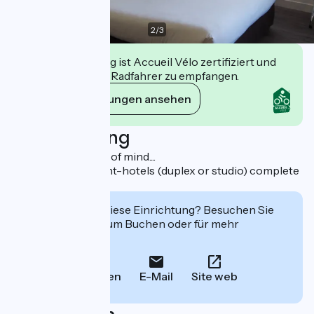
2
/
3
Diese Einrichtung ist Accueil Vélo zertifiziert und
verpflichtet sich, Radfahrer zu empfangen.
Ihre Verpflichtungen ansehen
Beschreibung
Fac & Spera a state of mind....
2 Lunasol apartment-hotels (duplex or studio) complete
the hotel offer.
Interessiert Sie diese Einrichtung? Besuchen Sie
deren Website zum Buchen oder für mehr
Informationen.
Anrufen
E-Mail
Site web