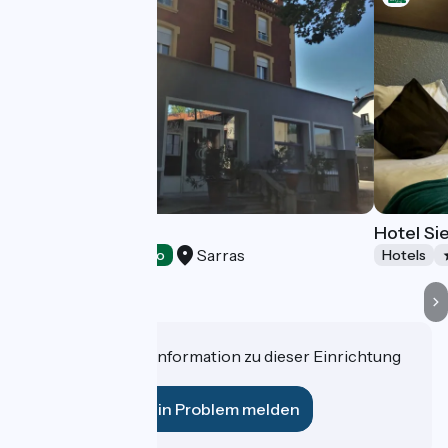
Hôtel le Vivarais
Hotel Si
Sarras
Hotels
Accueil Vélo
Hotels
Haben Sie eine Information zu dieser Einrichtung
für uns?
Ein Problem melden