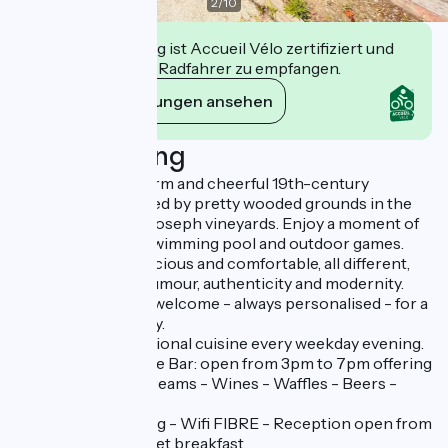
2
/
10
Diese Einrichtung ist Accueil Vélo zertifiziert und
verpflichtet sich, Radfahrer zu empfangen.
Ihre Verpflichtungen ansehen
Beschreibung
La Désirade is a warm and cheerful 19th-century
mansion surrounded by pretty wooded grounds in the
heart of the Saint-Joseph vineyards. Enjoy a moment of
relaxation by our swimming pool and outdoor games.
The rooms are spacious and comfortable, all different,
combining good humour, authenticity and modernity.
We offer a friendly welcome - always personalised - for a
restful, relaxing stay.
Discover our traditional cuisine every weekday evening.
And don't forget the Bar: open from 3pm to 7pm offering
: - Cocktails - Ice creams - Wines - Waffles - Beers -
Regional platters...
Free private parking - Wifi FIBRE - Reception open from
3pm to 10pm - Buffet breakfast.