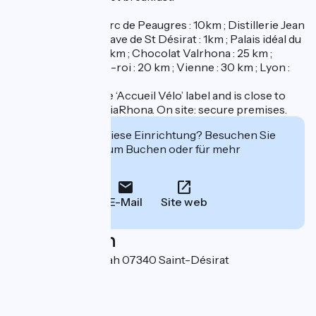
Location : Safari Parc de Peaugres : 10km ; Distillerie Jean
Gauthier : 500m ; Cave de St Désirat : 1km ; Palais idéal du
Facteur Cheval : 26km ; Chocolat Valrhona : 25 km ;
Velorail Boucieu-le-roi : 20 km ; Vienne : 30 km ; Lyon :
70 km etc.
La Désirade has the ‘Accueil Vélo’ label and is close to
the ViaFluvia and ViaRhona. On site: secure premises.
Interessiert Sie diese Einrichtung? Besuchen Sie
deren Website zum Buchen oder für mehr
Informationen.
E-Mail
Site web
Localisation
245, route de la Syrah 07340 Saint-Désirat