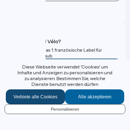
Pressebereich
Profi-Bereich
FAQ
Was ist Accueil Vélo?
Accueil Vélo ist das 1. französische Label für
Radfahrer im Urlaub.
Mehr erfahren
Diese Webseite verwendet 'Cookies' um
Inhalte und Anzeigen zu personalisieren und
zu analysieren. Bestimmen Sie, welche
Gefördert im Rahmen von Destination France
Dienste benutzt werden dürfen
Verbiete alle Cookies
Alle akzeptieren
Données personnelles
Personalisieren
Espace Presse
DE
Kontakt
Mentions légales
Kartenoptionen
Réalisation :
StudioJuillet
et
France Vélo Tourisme