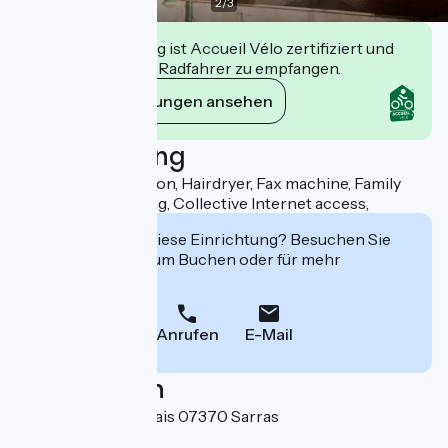
2
/
3
Diese Einrichtung ist Accueil Vélo zertifiziert und
verpflichtet sich, Radfahrer zu empfangen.
Ihre Verpflichtungen ansehen
Beschreibung
Telephone, Television, Hairdryer, Fax machine, Family
suite, Double glazing, Collective Internet access,
Interessiert Sie diese Einrichtung? Besuchen Sie
deren Website zum Buchen oder für mehr
Informationen.
Anrufen
E-Mail
Localisation
30 avenue du Vivarais 07370 Sarras