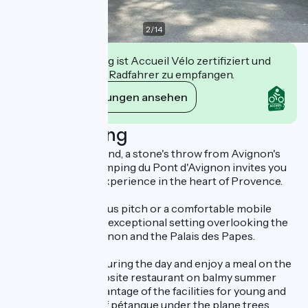
2
/
14
Diese Einrichtung ist Accueil Vélo zertifiziert und
verpflichtet sich, Radfahrer zu empfangen.
Ihre Verpflichtungen ansehen
Beschreibung
On Barthelasse Island, a stone's throw from Avignon's
historic center, Camping du Pont d'Avignon invites you
to enjoy a unique experience in the heart of Provence.
Settle into a spacious pitch or a comfortable mobile
home and enjoy an exceptional setting overlooking the
famous Pont d'Avignon and the Palais des Papes.
Relax by the pool during the day and enjoy a meal on the
terrace in the campsite restaurant on balmy summer
evenings. Take advantage of the facilities for young and
old: enjoy a game of pétanque under the plane trees,