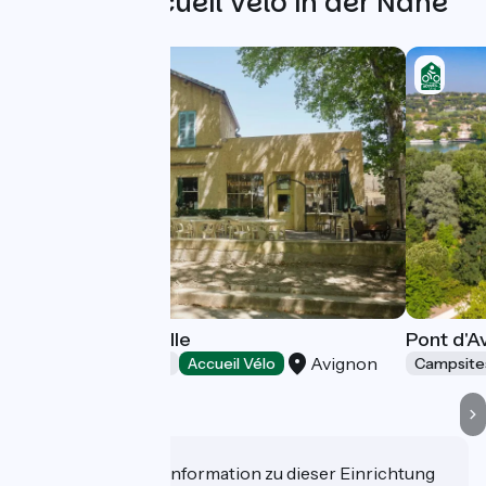
Weitere Accueil Vélo in der Nähe
Camping Bagatelle
Pont d'A
Avignon
Campsites
Accueil Vélo
Campsite
Haben Sie eine Information zu dieser Einrichtung