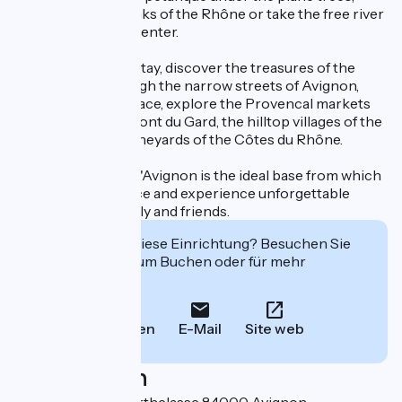
cycle along the banks of the Rhône or take the free river
shuttle to the city center.
To complete your stay, discover the treasures of the
region: stroll through the narrow streets of Avignon,
visit the Popes' Palace, explore the Provencal markets
or venture to the Pont du Gard, the hilltop villages of the
Luberon and the vineyards of the Côtes du Rhône.
Camping du Pont d'Avignon is the ideal base from which
to explore Provence and experience unforgettable
moments with family and friends.
Interessiert Sie diese Einrichtung? Besuchen Sie
deren Website zum Buchen oder für mehr
Informationen.
Anrufen
E-Mail
Site web
Localisation