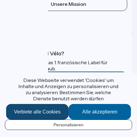
Unsere Mission
Pressebereich
Profi-Bereich
FAQ
Was ist Accueil Vélo?
Accueil Vélo ist das 1. französische Label für
Radfahrer im Urlaub.
Mehr erfahren
Diese Webseite verwendet 'Cookies' um
Inhalte und Anzeigen zu personalisieren und
zu analysieren. Bestimmen Sie, welche
Gefördert im Rahmen von Destination France
Dienste benutzt werden dürfen
Verbiete alle Cookies
Alle akzeptieren
Données personnelles
Personalisieren
Espace Presse
DE
Kontakt