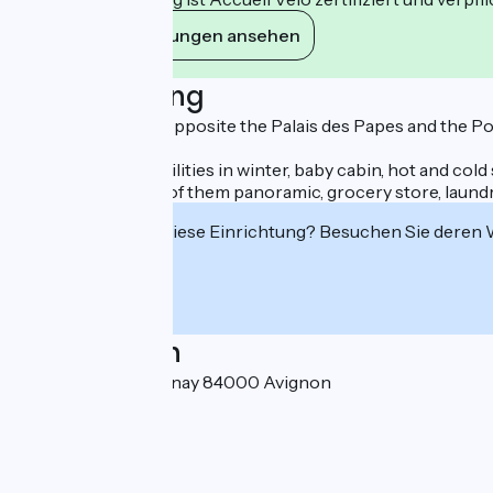
Ihre Verpflichtungen ansehen
Beschreibung
Campsite located opposite the Palais des Papes and the P
Heated sanitary facilities in winter, baby cabin, hot and c
2 restaurants, one of them panoramic, grocery store, laundr
Interessiert Sie diese Einrichtung? Besuchen Sie deren
Localisation
25, allée Antoine Pinay 84000 Avignon