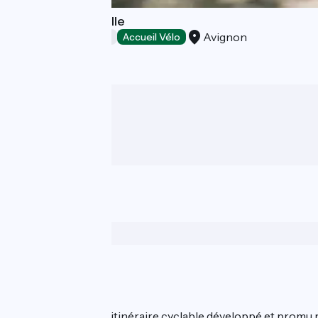
Camping Bagatelle
Avignon
Campsites
Accueil Vélo
Wer sind wir?
ViaRhôna est un itinéraire cyclable développé et promu par