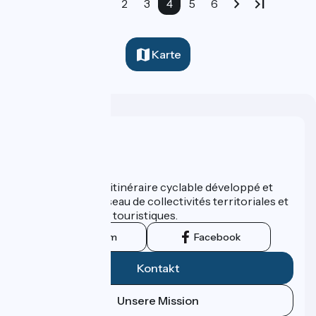
1
2
3
4
5
6
Karte
Wer sind wir?
ViaRhôna est un itinéraire cyclable développé et
promu par un réseau de collectivités territoriales et
leurs institutions touristiques.
Instagram
Facebook
Kontakt
Unsere Mission