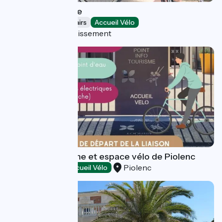
Paulette Bike Hire
Bicycle rentals/ repairs
Accueil Vélo
Lyon 6e Arrondissement
Point info tourisme et espace vélo de Piolenc
Piolenc
Tourist offices
Accueil Vélo