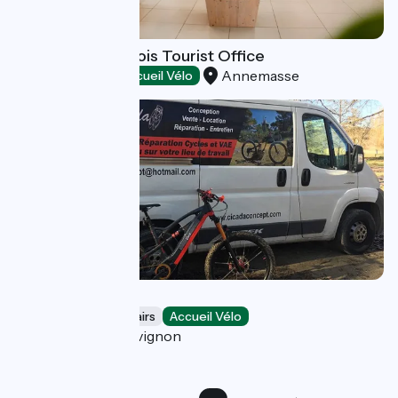
Monts du Genevois Tourist Office
Annemasse
Tourist offices
Accueil Vélo
Cicada Concept
Bicycle rentals/ repairs
Accueil Vélo
Morières-lès-Avignon