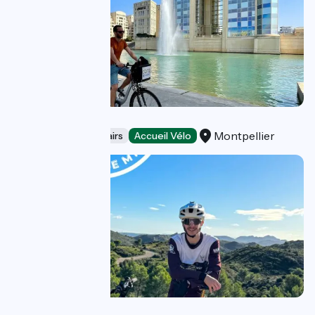
SMILE-EBIKE
Montpellier
Bicycle rentals/ repairs
Accueil Vélo
Deltaride MTB