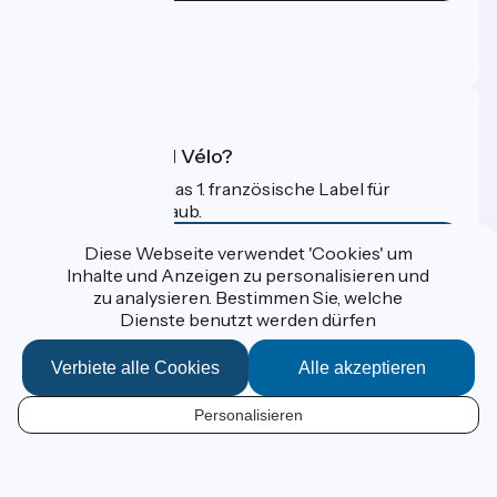
Pressebereich
Profi-Bereich
FAQ
Was ist Accueil Vélo?
Accueil Vélo ist das 1. französische Label für
Radfahrer im Urlaub.
Mehr erfahren
Diese Webseite verwendet 'Cookies' um
Inhalte und Anzeigen zu personalisieren und
zu analysieren. Bestimmen Sie, welche
Gefördert im Rahmen von Destination France
Dienste benutzt werden dürfen
Verbiete alle Cookies
Alle akzeptieren
Données personnelles
Personalisieren
Espace Presse
DE
Kontakt
Mentions légales
Réalisation :
StudioJuillet
et
France Vélo Tourisme