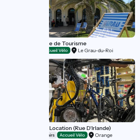
Let's Grau - Office de Tourisme
Le Grau-du-Roi
Tourist offices
Accueil Vélo
Cycles Trousse : Location (Rue D'Irlande)
Orange
Bicycle rentals/ repairs
Accueil Vélo