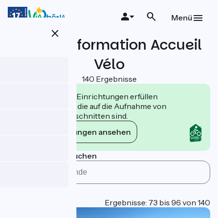
Direkt
zum
Menü
Inhalt
close
Useful information Accueil
Vélo
140 Ergebnisse
Die Accueil Vélo Einrichtungen erfüllen
Verpflichtungen, die auf die Aufnahme von
Radfahrern zugeschnitten sind.
Die Verpflichtungen ansehen
Nach Gemeinde suchen
Type
Page 4
Ergebnisse: 73 bis 96 von 140