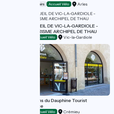
Arles
Bicycle rentals/ repairs
Accueil Vélo
BUREAU D'ACCUEIL DE VIC-LA-GARDIOLE -
OFFICE DE TOURISME ARCHIPEL DE THAU
Vic-la-Gardiole
Tourist offices
Accueil Vélo
Crémieu - Balcons du Dauphine Tourist
Information Office
Crémieu
Tourist offices
Accueil Vélo