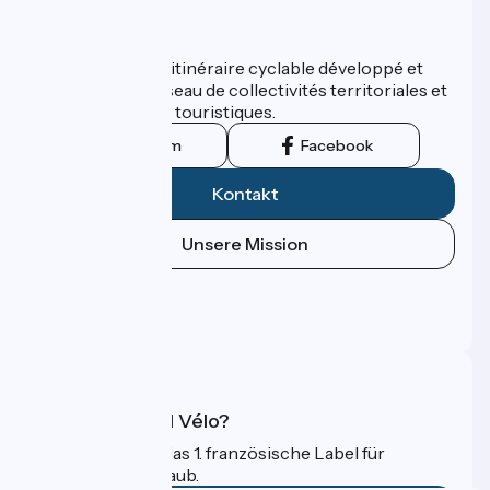
Wer sind wir?
ViaRhôna est un itinéraire cyclable développé et
promu par un réseau de collectivités territoriales et
leurs institutions touristiques.
Instagram
Facebook
Kontakt
Unsere Mission
Pressebereich
Profi-Bereich
FAQ
Was ist Accueil Vélo?
Accueil Vélo ist das 1. französische Label für
Radfahrer im Urlaub.