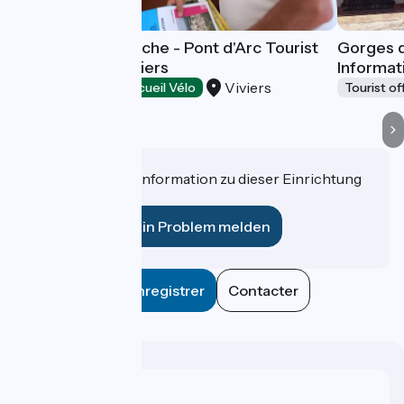
Gorges de l'Ardèche - Pont d'Arc Tourist
Gorges d
Information - Viviers
Informat
Viviers
Tourist offices
Accueil Vélo
Tourist of
Haben Sie eine Information zu dieser Einrichtung
für uns?
Ein Problem melden
Enregistrer
Contacter