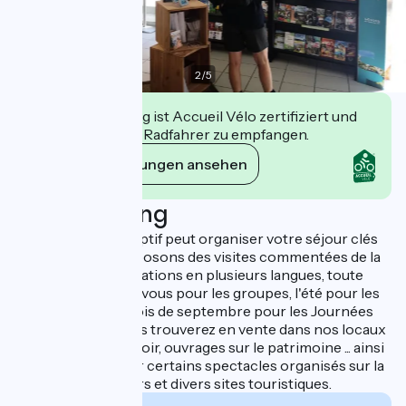
2
/
5
Diese Einrichtung ist Accueil Vélo zertifiziert und
verpflichtet sich, Radfahrer zu empfangen.
Ihre Verpflichtungen ansehen
Beschreibung
Notre service réceptif peut organiser votre séjour clés
en main. Nous proposons des visites commentées de la
ville et autres prestations en plusieurs langues, toute
l'année sur rendez-vous pour les groupes, l'été pour les
individuels et au mois de septembre pour les Journées
du Patrimoine. Vous trouverez en vente dans nos locaux
les produits du terroir, ouvrages sur le patrimoine ... ainsi
que des billets pour certains spectacles organisés sur la
commune de Viviers et divers sites touristiques.