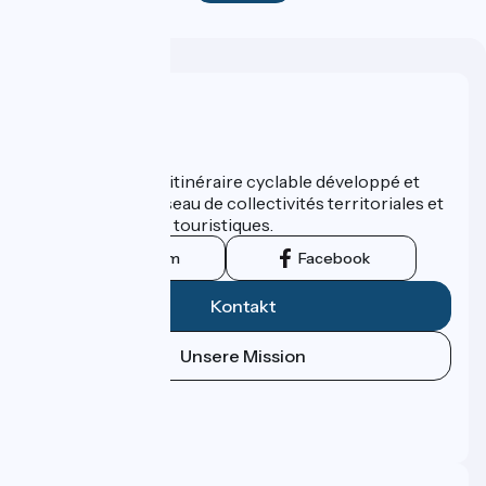
Wer sind wir?
ViaRhôna est un itinéraire cyclable développé et
promu par un réseau de collectivités territoriales et
leurs institutions touristiques.
Instagram
Facebook
Kontakt
Unsere Mission
Pressebereich
Profi-Bereich
FAQ