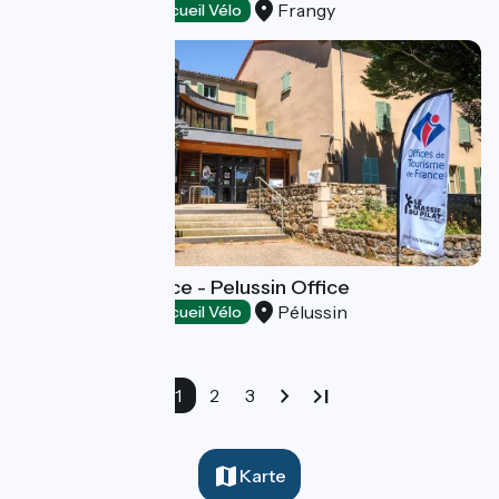
Frangy
Tourist offices
Accueil Vélo
Pilat Tourist Office - Pelussin Office
Pélussin
Tourist offices
Accueil Vélo
1
2
3
Karte