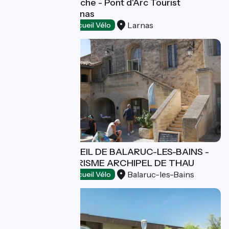
Gorges de l'Ardèche - Pont d'Arc Tourist
Information - Larnas
Larnas
Tourist offices
Accueil Vélo
BUREAU D'ACCUEIL DE BALARUC-LES-BAINS -
OFFICE DE TOURISME ARCHIPEL DE THAU
Balaruc-les-Bains
Tourist offices
Accueil Vélo