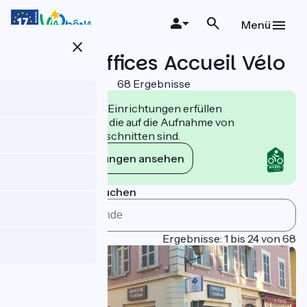
Direkt
zum
Menü
Inhalt
close
Tourist offices Accueil Vélo
68 Ergebnisse
Die Accueil Vélo Einrichtungen erfüllen
Verpflichtungen, die auf die Aufnahme von
Radfahrern zugeschnitten sind.
Die Verpflichtungen ansehen
Nach Gemeinde suchen
Page 1
Ergebnisse: 1 bis 24 von 68