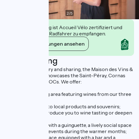
2
/
5
Diese Einrichtung ist Accueil Vélo zertifiziert und
verpflichtet sich, Radfahrer zu empfangen.
Ihre Verpflichtungen ansehen
Beschreibung
A place for discovery and sharing, the Maison des Vins &
du Tourisme also showcases the Saint-Péray, Cornas
and Saint-Joseph AOCs. We offer:
- a retail and tasting area featuring wines from our three
appellations;
- a shop dedicated to local products and souvenirs;
- workshops to introduce you to wine tasting or deepen
your knowledge;
- a shaded terrace with a guinguette, a lively social space
hosting numerous events during the warmer months;
- a flexible event space, equipped with a bar and a