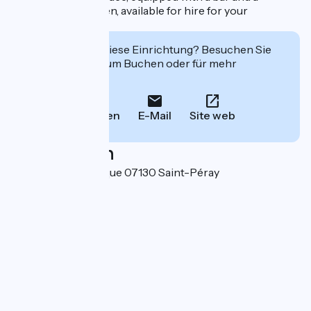
professional kitchen, available for hire for your
corporate events.
Interessiert Sie diese Einrichtung? Besuchen Sie
deren Website zum Buchen oder für mehr
Informationen.
Anrufen
E-Mail
Site web
Localisation
2 rue de la République 07130 Saint-Péray