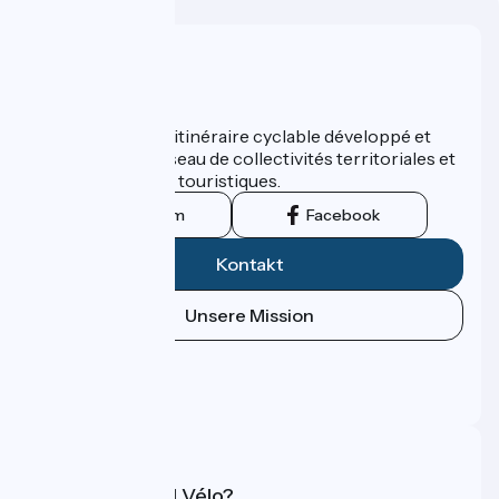
Wer sind wir?
ViaRhôna est un itinéraire cyclable développé et
promu par un réseau de collectivités territoriales et
leurs institutions touristiques.
Instagram
Facebook
Kontakt
Unsere Mission
Pressebereich
Profi-Bereich
FAQ
Was ist Accueil Vélo?