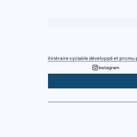
Wer sind wir?
ViaRhôna est un itinéraire cyclable développé et promu par
Instagram
Pressebereich
Profi-Bereich
FAQ