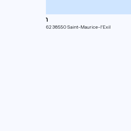
Localisation
9 Rue du 19 mars 1962 38550 Saint-Maurice-l'Exil