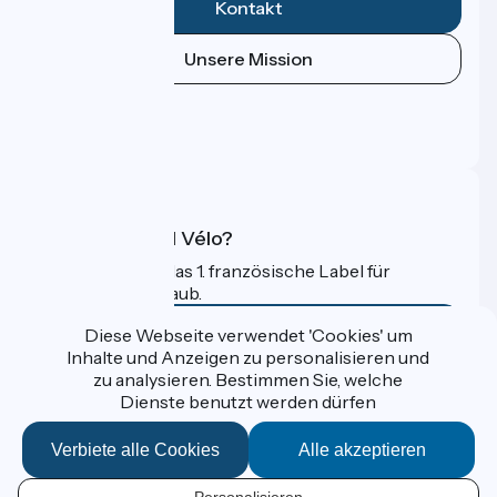
Kontakt
Unsere Mission
Pressebereich
Profi-Bereich
FAQ
Was ist Accueil Vélo?
Accueil Vélo ist das 1. französische Label für
Radfahrer im Urlaub.
Mehr erfahren
Diese Webseite verwendet 'Cookies' um
Inhalte und Anzeigen zu personalisieren und
zu analysieren. Bestimmen Sie, welche
Gefördert im Rahmen von Destination France
Dienste benutzt werden dürfen
Verbiete alle Cookies
Alle akzeptieren
Données personnelles