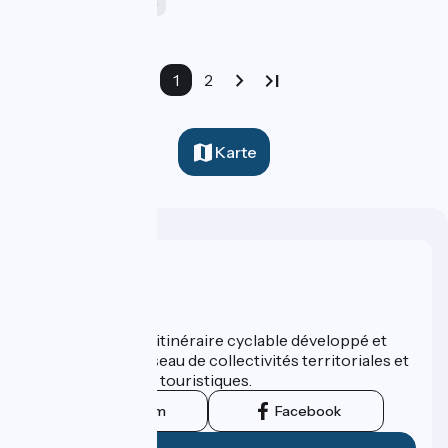
Ferien (5-8 Tage)
1
2
Karte
Wer sind wir?
ViaRhôna est un itinéraire cyclable développé et
promu par un réseau de collectivités territoriales et
leurs institutions touristiques.
Instagram
Facebook