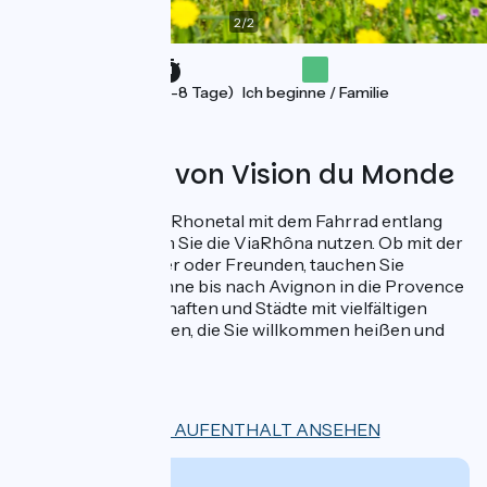
2
/
2
Ferien (5-8 Tage)
Ich beginne / Familie
Angeboten von Vision du Monde
Entdecken Sie das Rhonetal mit dem Fahrrad entlang
des Wassers, indem Sie die ViaRhôna nutzen. Ob mit der
Familie, dem Partner oder Freunden, tauchen Sie
allmählich von Vienne bis nach Avignon in die Provence
ein: Es sind Landschaften und Städte mit vielfältigen
Akzenten und Farben, die Sie willkommen heißen und
verzaubern.
8 Tage
DIESEN AUFENTHALT ANSEHEN
Ab