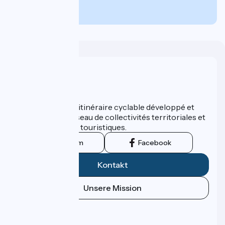
€
pro Person
Wer sind wir?
ViaRhôna est un itinéraire cyclable développé et
promu par un réseau de collectivités territoriales et
leurs institutions touristiques.
Instagram
Facebook
Kontakt
Unsere Mission
Pressebereich
Profi-Bereich
FAQ