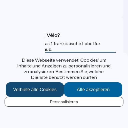
Profi-Bereich
FAQ
Was ist Accueil Vélo?
Accueil Vélo ist das 1. französische Label für
Radfahrer im Urlaub.
Mehr erfahren
Diese Webseite verwendet 'Cookies' um
Inhalte und Anzeigen zu personalisieren und
zu analysieren. Bestimmen Sie, welche
Gefördert im Rahmen von Destination France
Dienste benutzt werden dürfen
Verbiete alle Cookies
Alle akzeptieren
Données personnelles
Personalisieren
Espace Presse
DE
Kontakt
Mentions légales
Kartenoptionen
Réalisation :
StudioJuillet
et
France Vélo Tourisme