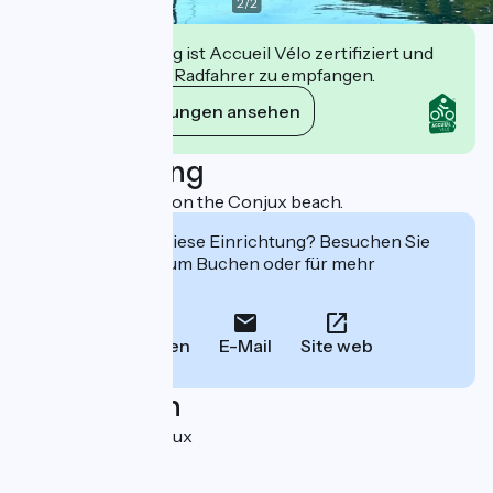
2
/
2
Diese Einrichtung ist Accueil Vélo zertifiziert und
verpflichtet sich, Radfahrer zu empfangen.
Ihre Verpflichtungen ansehen
Beschreibung
New snack service on the Conjux beach.
Interessiert Sie diese Einrichtung? Besuchen Sie
deren Website zum Buchen oder für mehr
Informationen.
Anrufen
E-Mail
Site web
Localisation
Le port 73310 Conjux