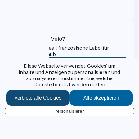
Profi-Bereich
FAQ
Was ist Accueil Vélo?
Accueil Vélo ist das 1. französische Label für
Radfahrer im Urlaub.
Mehr erfahren
Diese Webseite verwendet 'Cookies' um
Inhalte und Anzeigen zu personalisieren und
zu analysieren. Bestimmen Sie, welche
Gefördert im Rahmen von Destination France
Dienste benutzt werden dürfen
Verbiete alle Cookies
Alle akzeptieren
Données personnelles
Personalisieren
Espace Presse
DE
Kontakt
Mentions légales
Kartenoptionen
Réalisation :
StudioJuillet
et
France Vélo Tourisme