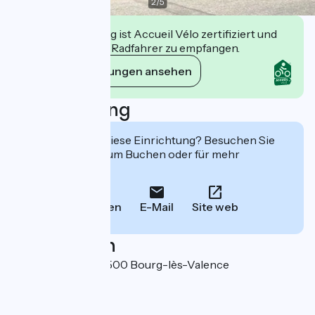
2
/
5
Diese Einrichtung ist Accueil Vélo zertifiziert und
verpflichtet sich, Radfahrer zu empfangen.
Ihre Verpflichtungen ansehen
Beschreibung
Interessiert Sie diese Einrichtung? Besuchen Sie
deren Website zum Buchen oder für mehr
Informationen.
Anrufen
E-Mail
Site web
Localisation
Espace Girodet 26500 Bourg-lès-Valence