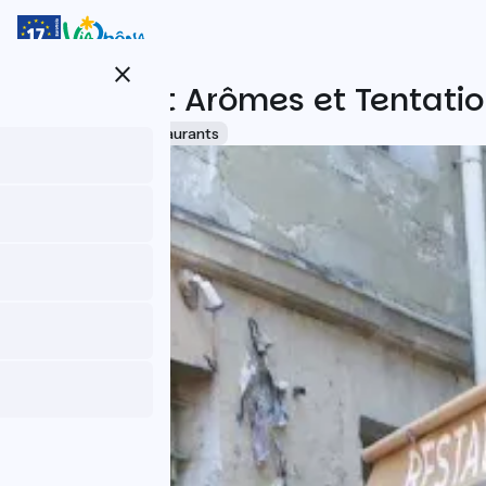
Direkt
zum
Inhalt
close
Estaminet Arômes et Tentati
Accueil Vélo
Restaurants