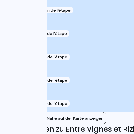
Générac
gare
779 m de l'étape
Beauvoisin
gare
3 km de l'étape
Vauvert
gare
7 km de l'étape
Milhaud
gare
8 km de l'étape
Le Cailar
gare
9 km de l'étape
Bahnhöfe in der Nähe auf der Karte anzeigen
Bewertungen zu Entre Vignes et Riz