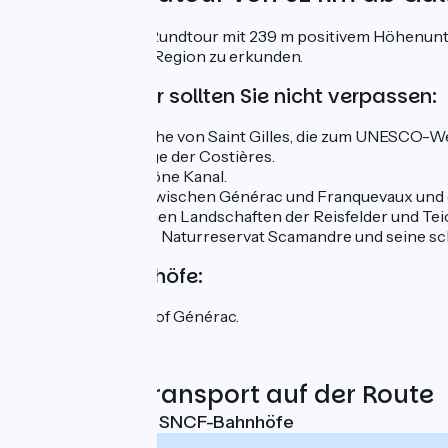
Diese 51 km lange Rundtour mit 239 m positivem Höhenunter
die Schätze dieser Region zu erkunden.
Auf dieser Tour sollten Sie nicht verpassen:
Die Abteikirche von Saint Gilles, die zum UNESCO-W
Die Weinberge der Costières.
Den Petit Rhône Kanal.
Die Abfahrt zwischen Générac und Franquevaux und 
Die malerischen Landschaften der Reisfelder und Te
Das regionale Naturreservat Scamandre und seine sc
Nächste Bahnhöfe:
SNCF-Bahnhof Générac.
Züge und Transport auf der Route
Nächstgelegene SNCF-Bahnhöfe