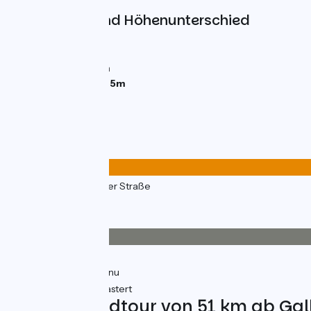
Steigungen und Höhenunterschied
Anstiege:
142m
Abstiege:
143m
Tiefster Punkt:
0m
Höchster Punkt:
125m
Straßentypen
47km
(92%) Auf der Straße
4km
(8%) Radweg
Belag
22km
(43%) Glatt
28km
(54%) Inconnu
1km
(3%) Ungepflastert
Fahrradrundtour von 51 km ab Gall