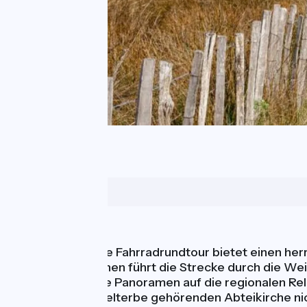
Gallician
Naturschätze
Diese 51 km lange Fahrradrundtour bietet einen her
Weinbautraditionen führt die Strecke durch die Wei
atemberaubende Panoramen auf die regionalen Relief
zum UNESCO-Welterbe gehörenden Abteikirche nic