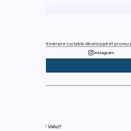
Wer sind wir?
ViaRhôna est un itinéraire cyclable développé et promu par
Instagram
Pressebereich
Profi-Bereich
FAQ
Was ist Accueil Vélo?