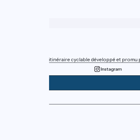
Wer sind wir?
ViaRhôna est un itinéraire cyclable développé et promu par
Instagram
Pressebereich
Profi-Bereich
FAQ