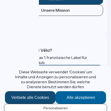
Unsere Mission
Pressebereich
Profi-Bereich
FAQ
Was ist Accueil Vélo?
Accueil Vélo ist das 1. französische Label für
Radfahrer im Urlaub.
Mehr erfahren
Diese Webseite verwendet 'Cookies' um
Inhalte und Anzeigen zu personalisieren und
zu analysieren. Bestimmen Sie, welche
Gefördert im Rahmen von Destination France
Dienste benutzt werden dürfen
Verbiete alle Cookies
Alle akzeptieren
Données personnelles
Personalisieren
Espace Presse