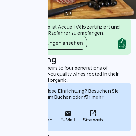
2
/
9
Diese Einrichtung ist Accueil Vélo zertifiziert und
verpflichtet sich, Radfahrer zu empfangen.
Ihre Verpflichtungen ansehen
Beschreibung
Xavier and Benoît, heirs to four generations of
winegrowers, offer you quality wines rooted in their
terroir and certified organic.
Interessiert Sie diese Einrichtung? Besuchen Sie
deren Website zum Buchen oder für mehr
Informationen.
Anrufen
E-Mail
Site web