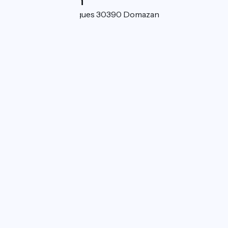
Localisation
113 route d'Estézargues 30390 Domazan