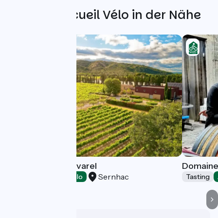
Weitere Accueil Vélo in der Nähe
Domaine de Poulvarel
Domaine
Sernhac
Tasting
Accueil Vélo
Tasting