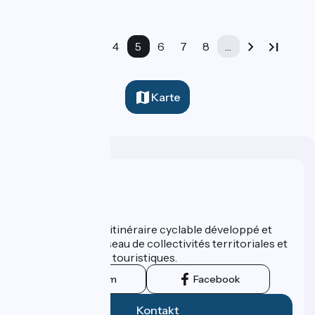
…
3
4
5
6
7
8
…
Karte
Wer sind wir?
ViaRhôna est un itinéraire cyclable développé et
promu par un réseau de collectivités territoriales et
leurs institutions touristiques.
Instagram
Facebook
Kontakt