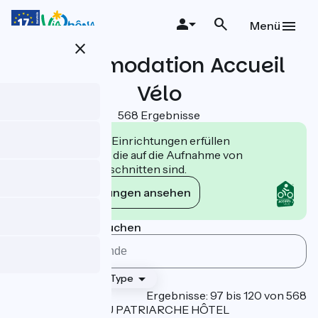
Direkt
zum
Menü
Inhalt
close
Accommodation Accueil
Vélo
568 Ergebnisse
Die Accueil Vélo Einrichtungen erfüllen
Verpflichtungen, die auf die Aufnahme von
Radfahrern zugeschnitten sind.
Die Verpflichtungen ansehen
Nach Gemeinde suchen
Klassifikation
Type
Page 5
Ergebnisse: 97 bis 120 von 568