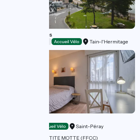
Camping Les Lucs
Tain-l'Hermitage
Campsites
Accueil Vélo
Hôtel Côté Sud
Saint-Péray
Hotels
Accueil Vélo