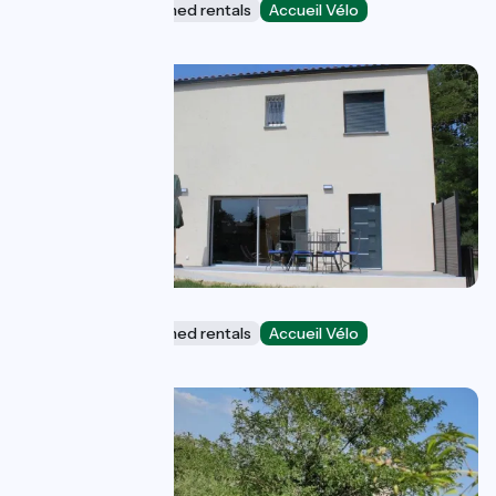
Lodgings and furnished rentals
Accueil Vélo
Beauchastel
A LA BANDIDO
Lodgings and furnished rentals
Accueil Vélo
Marsillargues