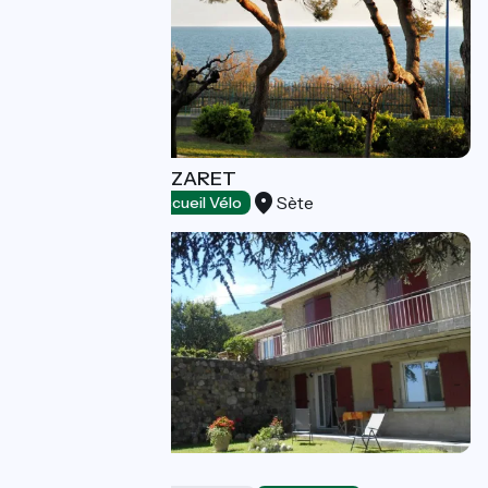
DOMAINE DU LAZARET
Sète
Holiday villages
Accueil Vélo
Bellevue