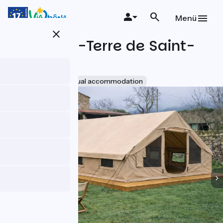
Direkt
zum
Menü
Inhalt
close
Le Pied-à-Terre de Saint-
Pierre
Accueil Vélo
Unusual accommodation