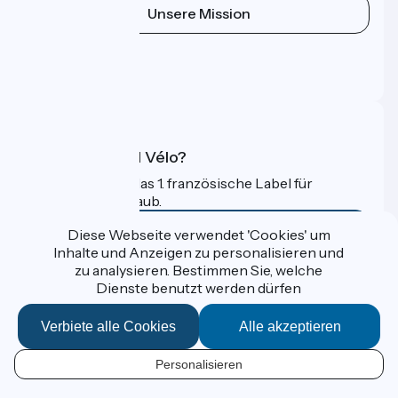
Unsere Mission
Pressebereich
Profi-Bereich
FAQ
Was ist Accueil Vélo?
Accueil Vélo ist das 1. französische Label für
Radfahrer im Urlaub.
Mehr erfahren
Diese Webseite verwendet 'Cookies' um
Inhalte und Anzeigen zu personalisieren und
zu analysieren. Bestimmen Sie, welche
Gefördert im Rahmen von Destination France
Dienste benutzt werden dürfen
Verbiete alle Cookies
Alle akzeptieren
Données personnelles
Personalisieren
Espace Presse
DE
Kontakt