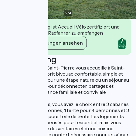
2
/
4
Diese Einrichtung ist Accueil Vélo zertifiziert und
verpflichtet sich, Radfahrer zu empfangen.
Ihre Verpflichtungen ansehen
Beschreibung
Le Pied-à-Terre de Saint-Pierre vous accueille à Saint-
Montan dans un esprit bivouac confortable, simple et
authentique, idéal pour une étape nature ou un séjour au
calme. Ici, on vient pour déconnecter, partager, et
profiter d’une ambiance familiale et conviviale.
Côté hébergements, vous avez le choix entre 3 cabanes
en bois pour 2 personnes, 1 tente pour 4 personnes et 3
emplacements nus pour toile de tente. Les logements
sont minimalistes, pensés pour l’essentiel, mais vous
bénéficiez sur place de sanitaires et d’une cuisine
partagée avec tout le confort nécessaire pour un séjour