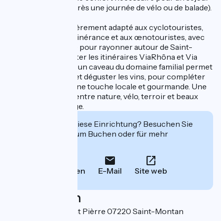
pratique (parfait après une journée de vélo ou de balade).
Le lieu est particulièrement adapté aux cyclotouristes,
aux voyageurs en itinérance et aux œnotouristes, avec
une situation idéale pour rayonner autour de Saint-
Montan et emprunter les itinéraires ViaRhôna et Via
Montani. Sur place, un caveau du domaine familial permet
aussi de découvrir et déguster les vins, pour compléter
l’expérience avec une touche locale et gourmande. Une
halte chaleureuse, entre nature, vélo, terroir et beaux
moments de partage.
Interessiert Sie diese Einrichtung? Besuchen Sie
deren Website zum Buchen oder für mehr
Informationen.
Anrufen
E-Mail
Site web
Localisation
135 Chemin de Saint Pièrre 07220 Saint-Montan