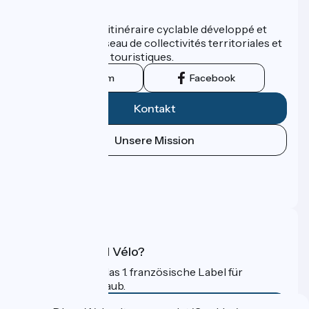
Wer sind wir?
ViaRhôna est un itinéraire cyclable développé et
promu par un réseau de collectivités territoriales et
leurs institutions touristiques.
Instagram
Facebook
Kontakt
Unsere Mission
Pressebereich
Profi-Bereich
FAQ
Was ist Accueil Vélo?
Accueil Vélo ist das 1. französische Label für
Radfahrer im Urlaub.
Mehr erfahren