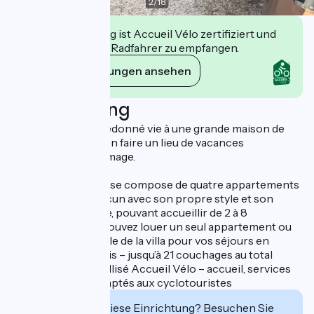
2
/
18
Diese Einrichtung ist Accueil Vélo zertifiziert und
verpflichtet sich, Radfahrer zu empfangen.
Ihre Verpflichtungen ansehen
Beschreibung
Ensemble, ils ont redonné vie à une grande maison de
leur quartier pour en faire un lieu de vacances
chaleureux, à leur image.
La Villa Les Salines se compose de quatre appartements
indépendants, chacun avec son propre style et son
atmosphère unique, pouvant accueillir de 2 à 8
personnes. Vous pouvez louer un seul appartement ou
privatiser l’ensemble de la villa pour vos séjours en
famille ou entre amis – jusqu’à 21 couchages au total
Établissement labellisé Accueil Vélo – accueil, services
et équipements adaptés aux cyclotouristes
Interessiert Sie diese Einrichtung? Besuchen Sie